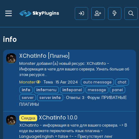
info
XChatInfo [Платно]
Monster добавил(а) новый ресурс: XChatInfo -
Информация в чате для вашего сервера. Узнать больше об
этом ресурсе...
Monster
Тема
15 Авг 2024
auto message
chat
info
info
menu
info
panel
message
panel
Ответы: 3
Форум:
ПРИВАТНЫЕ
server
server
info
ПЛАГИНЫ
XChatInfo
1.0.0
Скидка
XChatInfo - информация в чате для вашего сервера. -> В
коде вы можете переключить язык плагина -
LanguageEnglish = false <- - Присутствует ленг