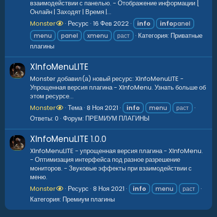
взаимодействии с панелью. - Отображение информации [
Онлайн | Заходят | Время |...
Monster
Ресурс
16 Фев 2022
info
info
panel
Категория:
Приватные
menu
panel
xmenu
раст
плагины
XInfoMenuLITE
Monster добавил(а) новый ресурс: XInfoMenuLITE -
Упрощенная версия плагина - XInfoMenu. Узнать больше об
этом ресурсе...
Monster
Тема
8 Ноя 2021
info
menu
раст
Ответы: 0
Форум:
ПРЕМИУМ ПЛАГИНЫ
XInfoMenuLITE
1.0.0
XInfoMenuLITE - упрощенная версия плагина - XInfoMenu.
- Оптимизация интерфейса под разное разрешение
мониторов. - Звуковые эффекты при взаимодействии с
меню.
Monster
Ресурс
8 Ноя 2021
info
menu
раст
Категория:
Премиум плагины