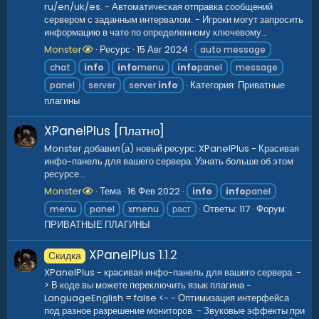
ru/en/uk/es. - Автоматическая отправка сообщений
сервером с заданным интервалом. - Игроки могут запросить
информацию в чате по определенному ключевому...
Monster
Ресурс
15 Авг 2024
auto message
chat
info
info
menu
info
panel
message
Категория:
Приватные
panel
server
server
info
плагины
XPanelPlus [Платно]
Monster добавил(а) новый ресурс: XPanelPlus - Красивая
инфо-панель для вашего сервера. Узнать больше об этом
ресурсе...
Monster
Тема
16 Фев 2022
info
info
panel
Ответы: 117
Форум:
menu
panel
xmenu
раст
ПРИВАТНЫЕ ПЛАГИНЫ
XPanelPlus
1.1.2
Скидка
XPanelPlus - красивая инфо-панель для вашего сервера. -
> В коде вы можете переключить язык плагина -
LanguageEnglish = false <- - Оптимизация интерфейса
под разное разрешение мониторов. - Звуковые эффекты при