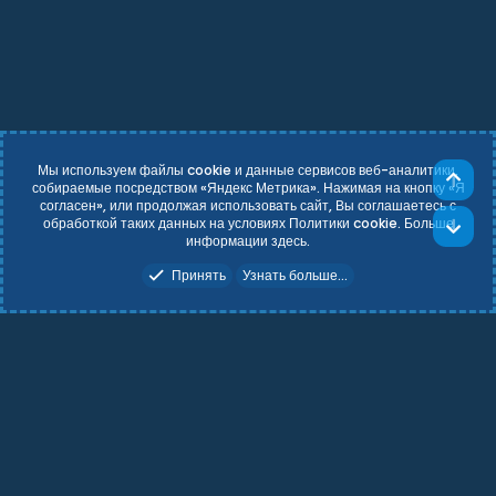
Мы используем файлы cookie и данные сервисов веб-аналитики,
Све
собираемые посредством «Яндекс Метрика». Нажимая на кнопку «Я
согласен», или продолжая использовать сайт, Вы соглашаетесь с
Russian (RU)
Условия и правила
обработкой таких данных на условиях Политики cookie. Больше
Сни
Политика конфиденциальности
Справка
Главная
R
информации
здесь
.
S
Add-ons by TeslaCloud ☁️
S
Принять
Узнать больше...
Theming with
by:
DohTheme