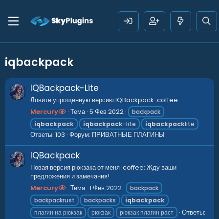
iqbackpack
IQBackpack-Lite
Ловите упрощенную версию IQBackpack :coffee:
Mercury
Тема
5 Фев 2022
backpack
iqbackpack
iqbackpack
-lite
iqbackpack
lite
Ответы: 103
Форум:
ПРИВАТНЫЕ ПЛАГИНЫ
IQBackpack
Новая версия рюкзака от меня :coffee: Жду ваши
предложения и замечания!
Mercury
Тема
1 Фев 2022
backpack
backpackrust
backpacks
iqbackpack
Ответы:
плагин на рюкзак
рюкзак
рюкзак плагин раст