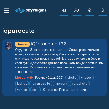
iqparacute
IQParachute
1.3.3
Платно
Оууу еее! Это же парашюты в RUST! Самих разработчиков
игры уже второй год просят добавить в игру парашюты, но
они никак не реагируют на это! Поэтому эту идею я беру в
свои руки и добавляю для вас парашюты ввиде плагина! Вы
сможете : Использовать парашют на всех летательных
транспортах...
Mercury
Ресурс
2 Дек 2021
chute
chutes
iqchat
iqparacute
mercury
parachute
Категория:
Приватные плагины
vehicle
раст