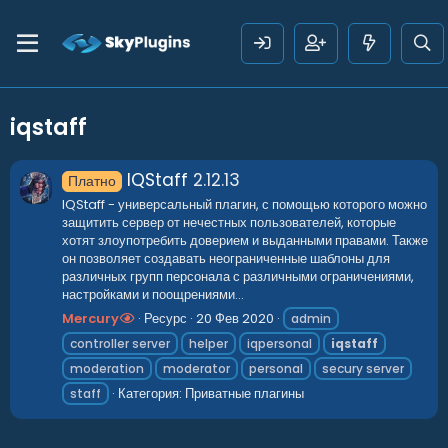
iqstaff
IQStaff
2.12.13
Платно
IQStaff - универсальный плагин, с помощью которого можно
защитить сервер от нечестных пользователей, которые
хотят злоупотребить доверием и выданными правами. Также
он позволяет создавать неограниченные шаблоны для
различных групп персонала с различными ограничениями,
настройками и поощрениями...
Mercury
Ресурс
20 Фев 2020
admin
controller server
helper
iqpersonal
iqstaff
moderation
moderator
personal
secury server
Категория:
Приватные плагины
staff