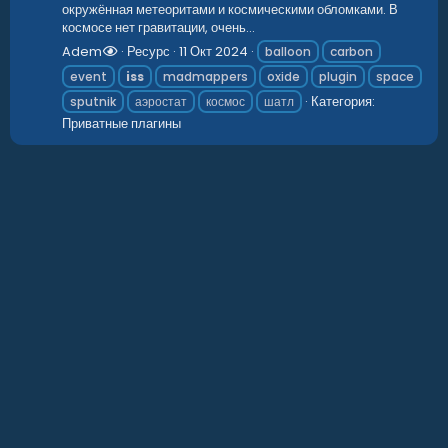
окружённая метеоритами и космическими обломками. В
космосе нет гравитации, очень...
Adem
Ресурс
11 Окт 2024
balloon
carbon
event
iss
madmappers
oxide
plugin
space
Категория:
sputnik
аэростат
космос
шатл
Приватные плагины