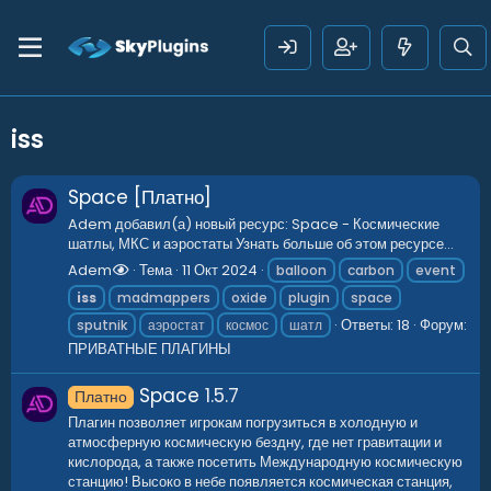
iss
Space [Платно]
Adem добавил(а) новый ресурс: Space - Космические
шатлы, МКС и аэростаты Узнать больше об этом ресурсе...
Adem
Тема
11 Окт 2024
balloon
carbon
event
iss
madmappers
oxide
plugin
space
Ответы: 18
Форум:
sputnik
аэростат
космос
шатл
ПРИВАТНЫЕ ПЛАГИНЫ
Space
1.5.7
Платно
Плагин позволяет игрокам погрузиться в холодную и
атмосферную космическую бездну, где нет гравитации и
кислорода, а также посетить Международную космическую
станцию! Высоко в небе появляется космическая станция,