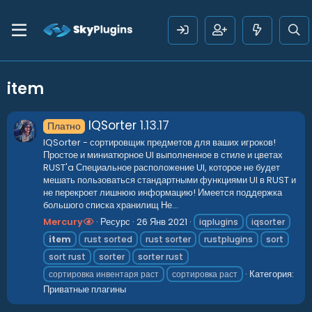
item
IQSorter
1.13.17
Платно
IQSorter - сортировщик предметов для ваших игроков!
Простое и миниатюрное UI выполненное в стиле и цветах
RUST'a Специальное расположение UI, которое не будет
мешать пользоваться стандартными функциями UI в RUST и
не перекроет лишнюю информацию! Имеется поддержка
большого списка хранилищ Не...
Mercury
Ресурс
26 Янв 2021
iqplugins
iqsorter
item
rust sorted
rust sorter
rustplugins
sort
sort rust
sorter
sorter rust
Категория:
сортировка инвентаря раст
сортировка раст
Приватные плагины