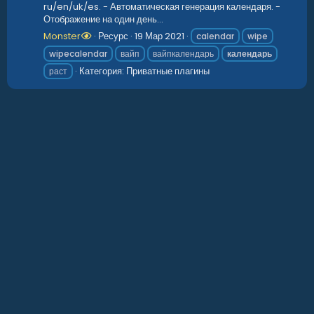
ru/en/uk/es. - Автоматическая генерация календаря. -
Отображение на один день...
Monster
Ресурс
19 Мар 2021
calendar
wipe
wipecalendar
вайп
вайпкалендарь
календарь
Категория:
Приватные плагины
раст