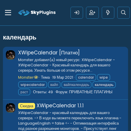
календарь
XWipeCalendar [Платно]
Monster добавил(а) новый ресурс: XWipeCalendar -
XWipeCalendar - Красивый календарь для вашего
сервера. Узнать больше об этом ресурсе...
Monster
Тема
19 Мар 2021
calendar
wipe
wipecalendar
вайп
вайпкалендарь
календарь
Ответы: 49
Форум:
ПРИВАТНЫЕ ПЛАГИНЫ
раст
XWipeCalendar
1.1.1
Скидка
XWipeCalendar - красивый календарь для вашего
сервера. -> В коде вы можете переключить язык плагина -
LanguageEnglish = false <- - Оптимизация интерфейса
под разное разрешение мониторов. - Присутствует ленг