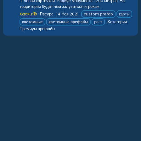
зеленой карточкой. Радиус монумента ~200 метров. На
территории будет чем залутаться игрокам...
Xacku
Ресурс
14 Ноя 2021
custom prefab
карты
Категория:
кастомные
кастомные
префабы
раст
Премиум префабы