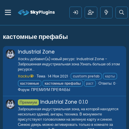
кастомные префабы
Industrial Zone
Xacku добавил(а) новый ресурс: Industrial Zone -
Заброшенная индустриальная зона Узнать больше об этом
ресурсе...
Xacku
Тема
14 Ноя 2021
custom prefab
карты
Ответы: 0
кастомные
кастомные
префабы
раст
Форум:
ПРЕМИУМ ПРЕФАБЫ
Industrial Zone
0.1.0
Премиум
Заброшенная индустриальная зона, на которой находятся
несколько зданий, ангары, техника. В монументе
присутствуют головоломки на зеленую карту и синюю.
Синюю дверь можно активировать только в комнате за