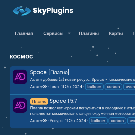
Главная
Сервисы
Плагины
Карты
космос
Space [Платно]
Adem добавил(а) новый ресурс: Space - Космические ша
Adem
Тема
11 Окт 2024
balloon
carbon
even
Space
1.5.7
Платно
Плагин позволяет игрокам погрузиться в холодную и атм
появляется космическая станция, окружённая метеоритами
Adem
Ресурс
11 Окт 2024
balloon
carbon
ev