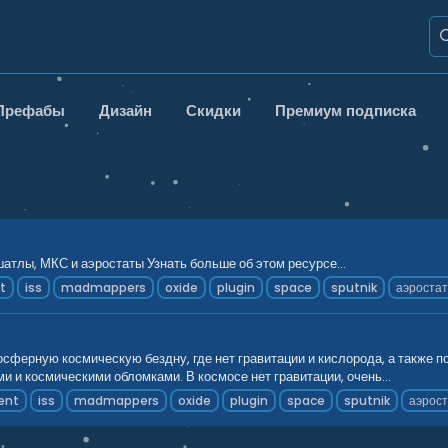
Префабы
Дизайн
Скидки
Премиум подписка
тлы, МКС и аэростаты Узнать больше об этом ресурсе...
t
iss
madmappers
oxide
plugin
space
sputnik
аэроста
осферную космическую бездну, где нет гравитации и кислорода, а также
 и космическими обломками. В космосе нет гравитации, очень...
ent
iss
madmappers
oxide
plugin
space
sputnik
аэрос