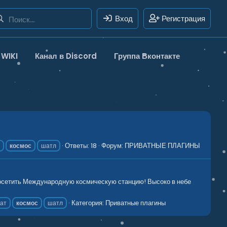
Вход
Регистрация
WIKI
Канал в Discord
Группа Вконтакте
Ответы: 18
Форум:
ПРИВАТНЫЕ ПЛАГИНЫ
т
космос
шатл
 посетить Международную космическую станцию! Высоко в небе
Категория:
Приватные плагины
тат
космос
шатл