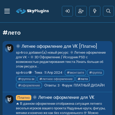
#лето
🌞 Летнее оформление для VK [Платно]
sp4rco добавил(а) новый ресурс: 🌞 Летнее оформление
для VK - 🌞 3D Оформление / Исходник PSD с
возможностью редактирования текста Узнать больше об
этом ресурсе...
sp4rco
Тема
11 Апр 2024
#вконтакте
#группа
#группа вк
#летнее оформление
#лето
Ответы: 3
Форум:
ПЛАТНЫЙ ДИЗАЙН
#оформление
🌞 Летнее оформление для VK
Платно
🔥 В данном оформлении отображена ситуация летнего
веселья игроков вашего проекта Надувные круги, фигуры,
мячики и конечно же как без холодненького 🍺 Можно