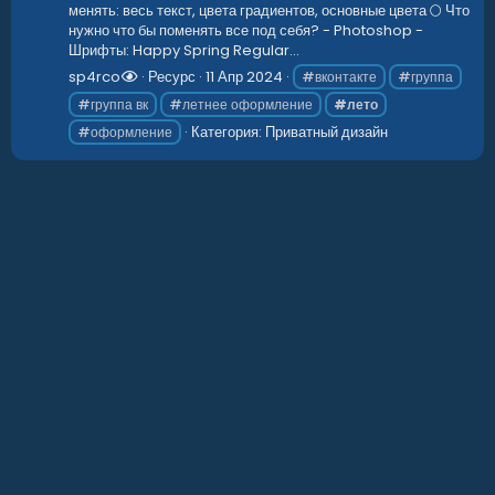
менять: весь текст, цвета градиентов, основные цвета 🌕 Что
нужно что бы поменять все под себя? - Photoshop -
Шрифты: Happy Spring Regular...
sp4rco
Ресурс
11 Апр 2024
#вконтакте
#группа
#группа вк
#летнее оформление
#лето
Категория:
Приватный дизайн
#оформление