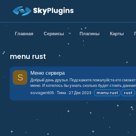
Главная
Сервисы
Плагины
Карты
menu rust
Меню сервера
S
Добрый день друзья. Подскажите пожалуйста кто сможет 
меню. И хотелось бы узнать сколько будет стоить данная
sovagent05
Тема
27 Дек 2023
menu
rust
rust