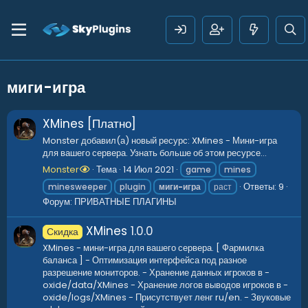
миги-игра
XMines [Платно]
Monster добавил(а) новый ресурс: XMines - Мини-игра
для вашего сервера. Узнать больше об этом ресурсе...
Monster
Тема
14 Июл 2021
game
mines
Ответы: 9
minesweeper
plugin
миги-игра
раст
Форум:
ПРИВАТНЫЕ ПЛАГИНЫ
XMines
1.0.0
Скидка
XMines - мини-игра для вашего сервера. [ Фармилка
баланса ] - Оптимизация интерфейса под разное
разрешение мониторов. - Хранение данных игроков в -
oxide/data/XMines - Хранение логов выводов игроков в -
oxide/logs/XMines - Присутствует ленг ru/en. - Звуковые