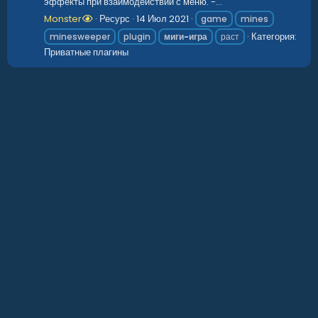
эффекты при взаимодействии с меню. -...
Monster
Ресурс
14 Июл 2021
game
mines
Категория:
minesweeper
plugin
миги-игра
раст
Приватные плагины