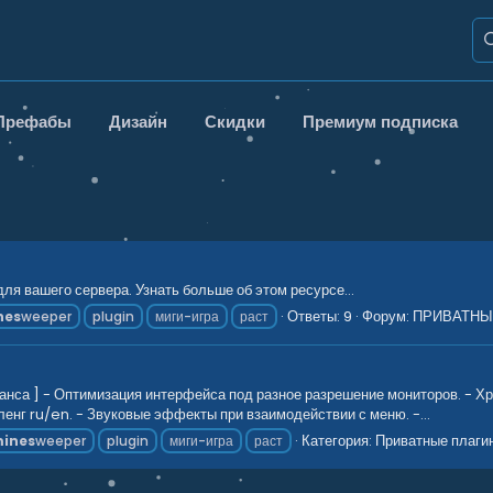
Префабы
Дизайн
Скидки
Премиум подписка
я вашего сервера. Узнать больше об этом ресурсе...
Ответы: 9
Форум:
ПРИВАТНЫ
nes
weeper
plugin
миги-игра
раст
анса ] - Оптимизация интерфейса под разное разрешение мониторов. - Х
енг ru/en. - Звуковые эффекты при взаимодействии с меню. -...
Категория:
Приватные плаги
ines
weeper
plugin
миги-игра
раст