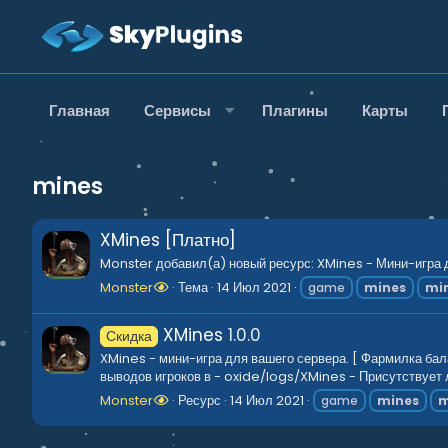
Главная
Сервисы
Плагины
Карты
mines
XMines [Платно]
Monster добавил(а) новый ресурс: XMines - Мини-игра дл
Monster
Тема
14 Июл 2021
game
mines
mi
XMines
1.0.0
Скидка
XMines - мини-игра для вашего сервера. [ Фармилка бал
выводов игроков в - oxide/logs/XMines - Присутствует л
Monster
Ресурс
14 Июл 2021
game
mines
m