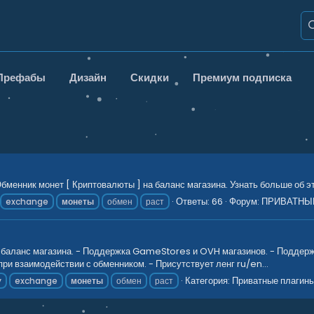
Префабы
Дизайн
Скидки
Премиум подписка
менник монет [ Криптовалюты ] на баланс магазина. Узнать больше об эт
Ответы: 66
Форум:
ПРИВАТНЫ
exchange
монеты
обмен
раст
 баланс магазина. - Поддержка GameStores и OVH магазинов. - Поддержк
ри взаимодействии с обменником. - Присутствует ленг ru/en...
Категория:
Приватные плагин
y
exchange
монеты
обмен
раст