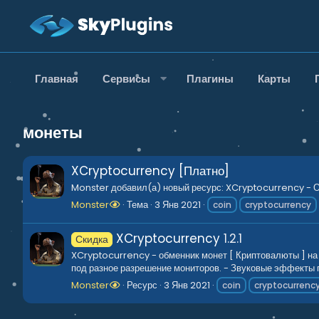
Главная
Сервисы
Плагины
Карты
монеты
XCryptocurrency [Платно]
Monster добавил(а) новый ресурс: XCryptocurrency - Об
Monster
Тема
3 Янв 2021
coin
cryptocurrency
XCryptocurrency
1.2.1
Скидка
XCryptocurrency - обменник монет [ Криптовалюты ] на
под разное разрешение мониторов. - Звуковые эффекты п
Monster
Ресурс
3 Янв 2021
coin
cryptocurrenc