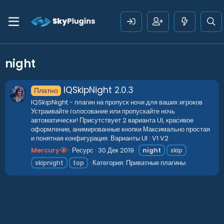
night
IQSkipNight
2.0.3
Платно
IQSkipNight - плагин на пропуск ночи для ваших игроков
Устраивайте голосование или пропускайте ночь
автоматически! Присутствует 2 варианта UI, красивое
оформление, анимированные кнопки Максимально простая
и понятная конфигурация. Варианты UI : V1 V2
Mercury
Ресурс
30 Дек 2019
night
skip
Категория:
Приватные плагины
skipnight
top