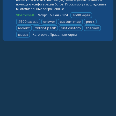
помощью конфигураций ботов. Игроки могут исследовать
многочисленные заброшенные...
Shemov
Ресурс
5 Сен 2024
4500 карта
4500 размер
answer
custom map
peak
radiant
radiant
peak
rust custom
shemov
Категория:
Приватные карты
шемов