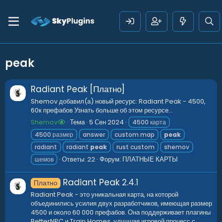
peak
Radiant Peak [Платно]
Shemov добавил(а) новый ресурс: Radiant Peak - 4500,
60к префабов Узнать больше об этом ресурсе...
Shemov
Тема
5 Сен 2024
4500 карта
4500 размер
answer
custom map
peak
radiant
radiant
peak
rust custom
shemov
Ответы: 22
Форум:
ПЛАТНЫЕ КАРТЫ
шемов
Radiant Peak
2.4.1
Платно
Radiant Peak - это уникальная карта, на которой
объединились усилия двух разработчиков, имеющая размер
4500 и около 60 000 префабов. Она поддерживает плагины
BetterNPC и Train Homes, улучшая игровой процесс с