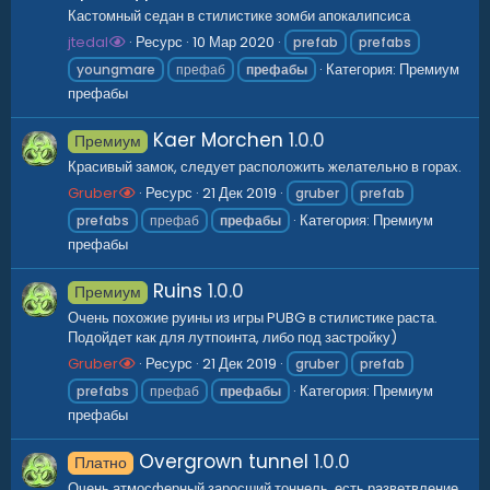
Кастомный седан в стилистике зомби апокалипсиса
jtedal
Ресурс
10 Мар 2020
prefab
prefabs
Категория:
Премиум
youngmare
префаб
префабы
префабы
Kaer Morchen
1.0.0
Премиум
Красивый замок, следует расположить желательно в горах.
Gruber
Ресурс
21 Дек 2019
gruber
prefab
Категория:
Премиум
prefabs
префаб
префабы
префабы
Ruins
1.0.0
Премиум
Очень похожие руины из игры PUBG в стилистике раста.
Подойдет как для лутпоинта, либо под застройку)
Gruber
Ресурс
21 Дек 2019
gruber
prefab
Категория:
Премиум
prefabs
префаб
префабы
префабы
Overgrown tunnel
1.0.0
Платно
Очень атмосферный заросший тоннель, есть разветвление