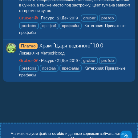
в бункер, а так же место под застройку, цвет тумана зависит
от времени суток.
Gruber
Ресурс
21 Дек 2019
gruber
prefab
Категория:
Приватные
prefabs
префаб
префабы
префабы
Храм "Царя водяного"
1.0.0
Платно
Локация из Метро:Исход
Gruber
Ресурс
21 Дек 2019
gruber
prefab
Категория:
Приватные
prefabs
префаб
префабы
префабы
Мы используем файлы cookie и данные сервисов веб-аналитики,
Све