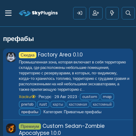
префабы
Factory Area
0.1.0
Скидка
Промышленная зона, которая включает в себя территорию
склада, где расположены небольшие помещения,
территорию с резервуарами, в которых, по-видимому,
когда-то хранилось топливо, территорию с грудами гравия и
расположенными на ней небольшими экскаваторами, а
также прилегающую территорию с...
Xacku
Ресурс
29 Авг 2023
custom
map
prefab
rust
карты
кастомная
кастомный
Категория:
Приватные префабы
префабы
Custom Sedan-Zombie
Премиум
Apocalypse
1.0.0