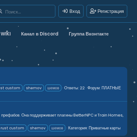
Вход
Регистрация
WIKI
Канал в Discord
Группа Вконтакте
Ответы: 22
Форум:
ПЛАТНЫЕ
ust custom
shemov
шемов
00 префабов. Она поддерживает плагины BetterNPC и Train Homes,
Категория:
Приватные карты
rust custom
shemov
шемов