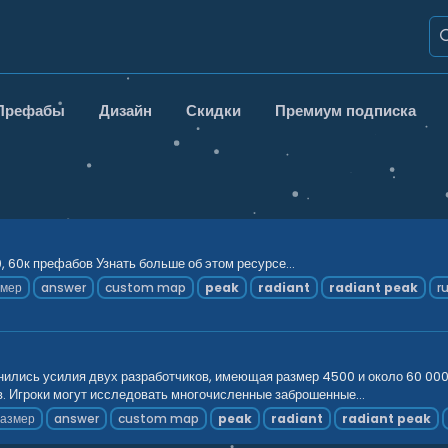
Префабы
Дизайн
Скидки
Премиум подписка
60к префабов Узнать больше об этом ресурсе...
змер
answer
custom map
peak
radiant
radiant
peak
r
динились усилия двух разработчиков, имеющая размер 4500 и около 60 0
. Игроки могут исследовать многочисленные заброшенные...
азмер
answer
custom map
peak
radiant
radiant
peak