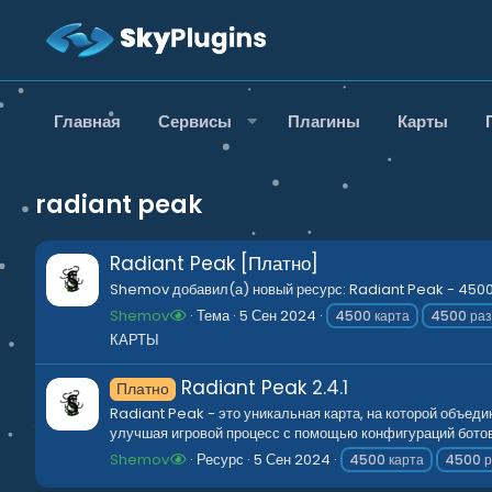
Главная
Сервисы
Плагины
Карты
radiant peak
Radiant Peak [Платно]
Shemov добавил(а) новый ресурс: Radiant Peak - 4500, 
Shemov
Тема
5 Сен 2024
4500 карта
4500 ра
КАРТЫ
Radiant Peak
2.4.1
Платно
Radiant Peak - это уникальная карта, на которой объе
улучшая игровой процесс с помощью конфигураций ботов
Shemov
Ресурс
5 Сен 2024
4500 карта
4500 р