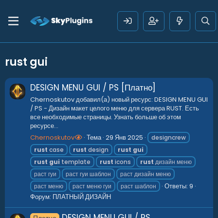
rust gui
DESIGN MENU GUI / PS [Платно]
Chernoskutov добавил(а) новый ресурс: DESIGN MENU GUI
/ PS - Дизайн макет целого меню для сервера RUST. Есть
все необходимые страницы. Узнать больше об этом
ресурсе...
Chernoskutov
Тема
29 Янв 2025
designcrew
rust
case
rust
design
rust
gui
rust
gui
template
rust
icons
rust
дизайн меню
раст гуи
раст гуи шаблон
раст дизайн меню
Ответы: 9
раст меню
раст меню гуи
раст шаблон
Форум:
ПЛАТНЫЙ ДИЗАЙН
DESIGN MENU GUI / PS