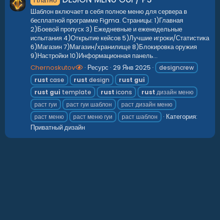
Платно
Шаблон включает в себя полное меню для сервера в
бесплатной программе Figma. Страницы: 1)Главная
2)Боевой пропуск 3) Ежедневные и еженедельные
испытания 4)Открытие кейсов 5)Лучшие игроки/Статистика
6)Магазин 7)Магазин/хранилище 8)Блокировка оружия
9)Настройки 10)Информационная панель...
Chernoskutov
Ресурс
29 Янв 2025
designcrew
rust
case
rust
design
rust
gui
rust
gui
template
rust
icons
rust
дизайн меню
раст гуи
раст гуи шаблон
раст дизайн меню
Категория:
раст меню
раст меню гуи
раст шаблон
Приватный дизайн