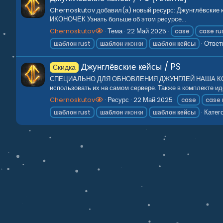
Chernoskutov добавил(а) новый ресурс: Джунглё
ИКОНОЧЕК Узнать больше об этом ресурсе...
Chernoskutov
Тема
22 Май 2025
case
case ru
Ответ
шаблон
rust
шаблон
иконки
шаблон
кейсы
Джунглёвские кейсы / PS
Скидка
СПЕЦИАЛЬНО ДЛЯ ОБНОВЛЕНИЯ ДЖУНГЛЕЙ НАША КОМАН
использовать их на самом сервере. Также в комплекте ид
Chernoskutov
Ресурс
22 Май 2025
case
case 
Катег
шаблон
rust
шаблон
иконки
шаблон
кейсы