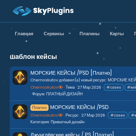
Главная
Сервисы
Плагины
Карты
шаблон кейсы
МОРСКИЕ КЕЙСЫ /PSD [Платно]
Chernoskutov добавил(а) новый ресурс: МОРСКИЕ КЕЙСЫ
Chernoskutov
Тема
27 Мар 2026
#cases
#
ке
Форум:
ПЛАТНЫЙ ДИЗАЙН
МОРСКИЕ КЕЙСЫ /PSD
Платно
Chernoskutov
Ресурс
27 Мар 2026
#cases
#
Категория:
Приватный дизайн
Джунглёвские кейсы / PS [Платно]