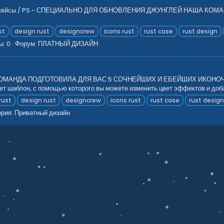
вские кейсы / PS - СПЕЦИАЛЬНО ДЛЯ ОБНОВЛЕНИЯ ДЖУНГЛЕЙ НАША 
st
design rust
designcrew
icons rust
rust case
rust design
ы: 0
Форум:
ПЛАТНЫЙ ДИЗАЙН
ДА ПОДГОТОВИЛА ДЛЯ ВАС 5 СОЧНЕЙШИХ И ЕБЕЙШИХ ИКОНОЧЕК С эти
ет шаблон, с помощью которого вы можете изменить цвет эффектов и добав
rust
design rust
designcrew
icons rust
rust case
rust desig
ория:
Приватный дизайн