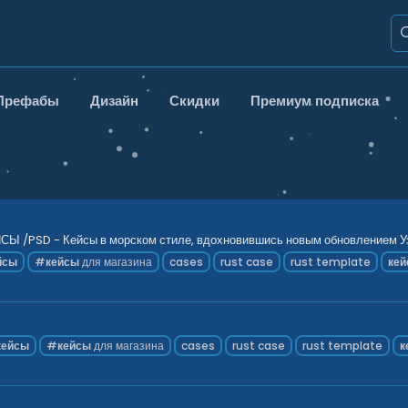
Префабы
Дизайн
Скидки
Премиум подписка
 /PSD - Кейсы в морском стиле, вдохновившись новым обновлением Узн
йсы
#
кейсы
для магазина
cases
rust case
rust template
ке
кейсы
#
кейсы
для магазина
cases
rust case
rust template
к