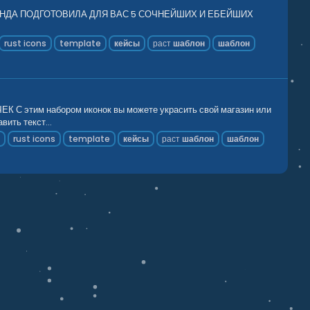
КОМАНДА ПОДГОТОВИЛА ДЛЯ ВАС 5 СОЧНЕЙШИХ И ЕБЕЙШИХ
rust icons
template
кейсы
раст
шаблон
шаблон
м набором иконок вы можете украсить свой магазин или
ить текст...
n
rust icons
template
кейсы
раст
шаблон
шаблон