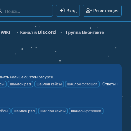
Вход
Регистрация
WIKI
Канал в Discord
Группа Вконтакте
ать больше об этом ресурсе...
Ответы: 1
йсы
шаблон
psd
шаблон
кейсы
шаблон
фотошоп
ейсы
шаблон
psd
шаблон
кейсы
шаблон
фотошоп