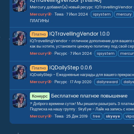
Mercury добавил(а) новый ресурс: IQTravellingVendor - 
Mercury
Тема
7 Июл 2024
iqsystem
mercury
ПЛАГИНЫ
IQTravellingVendor
1.0.0
Платно
IQTravellingVendor - отличное дополнение для вашего с
как вы хотите, установите ценовую политику под свой сер
Mercury
Ресурс
7 Июл 2024
iqsystem
mercur
IQDailyStep
0.0.6
Платно
IQDailyStep - Ежедневные награды для вашего прекрас
Mercury
Ресурс
17 Апр 2020
dailyreward
daily
Бесплатное платное повышение
Конкурс
? Доброго времени суток! Мы решили разыграть 3 платны
Подписка на нашу группу : SkyEye - Лайк на запись с конк
Mercury
Тема
25 Дек 2019
free
skyeye
vkp