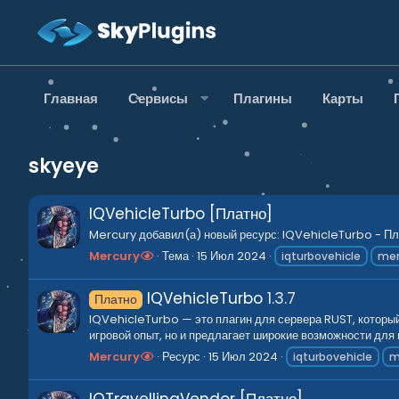
Главная
Сервисы
Плагины
Карты
skyeye
IQVehicleTurbo [Платно]
Mercury добавил(а) новый ресурс: IQVehicleTurbo - Пла
Mercury
Тема
15 Июл 2024
iqturbovehicle
mer
IQVehicleTurbo
1.3.7
Платно
IQVehicleTurbo — это плагин для сервера RUST, которы
игровой опыт, но и предлагает широкие возможности для 
Mercury
Ресурс
15 Июл 2024
iqturbovehicle
m
IQTravellingVendor [Платно]