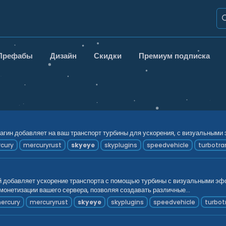
Префабы
Дизайн
Скидки
Премиум подписка
гин добавляет на ваш транспорт турбины для ускорения, с визуальными 
cury
mercuryrust
skyeye
skyplugins
speedvehicle
turbotra
й добавляет ускорение транспорта с помощью турбины с визуальными эфф
монетизации вашего сервера, позволяя создавать различные...
ercury
mercuryrust
skyeye
skyplugins
speedvehicle
turbot