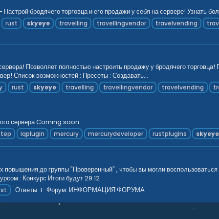
Настрой бродячего торговца и его продажи у себя на сервере! Узнать бол
rust
skyeye
travelling
travellingvendor
travelvending
tra
ервера! Позволяет полностью настроить продажу у бродячего торговца! 
вер! Список возможностей : Пресеты : Создавать...
y
rust
skyeye
travelling
travellingvendor
travelvending
t
ного сервера Coming soon..
step
iqplugin
mercury
mercurydeveloper
rustplugins
skyey
х повышения до группы "Проверенный" , чтобы вы могли воспользоваться 
урсом : Конкурс Итоги будут 29.12
Ответы: 1
Форум:
ИНФОРМАЦИЯ ФОРУМА
ost