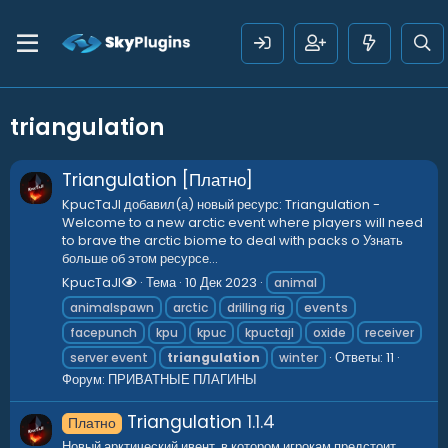
triangulation
Triangulation [Платно]
KpucTaJl добавил(а) новый ресурс: Triangulation -
Welcome to a new arctic event where players will need
to brave the arctic biome to deal with packs o Узнать
больше об этом ресурсе...
KpucTaJl
Тема
10 Дек 2023
animal
animalspawn
arctic
drilling rig
events
facepunch
kpu
kpuc
kpuctajl
oxide
receiver
Ответы: 11
server event
triangulation
winter
Форум:
ПРИВАТНЫЕ ПЛАГИНЫ
Triangulation
1.1.4
Платно
Новый арктический ивент, в котором игрокам предстоит