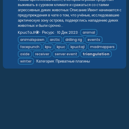
выживать в суровом климате и сражаться со стаями
агрессивных диких животных Описание Ивент начинается с
предупреждения в чате о том, что учёные, исследовавшие
арктическую зону острова, подверглись нападению диких
животных и были срочно...
KpucTaJl
Ресурс
10 Дек 2023
animal
animalspawn
arctic
drilling rig
events
facepunch
kpu
kpuc
kpuctajl
madmappers
oxide
receiver
server event
triangulation
Категория:
Приватные плагины
winter