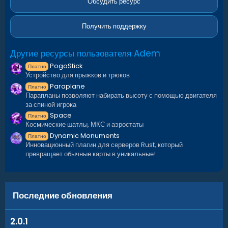
в
Обсудить ресурс
Данный плагин добавит на ваш сервер бронепоезд,
ё
который может передвигаться как в метро, так и по
з
железной дороге. Он может состоять из любого
д
Получить поддержку
количества вагонов. На поезд можно установить Bradley,
NPC, турели, ПВО. Плагин позволяет создать любое
Другие ресурсы пользователя Adem
количество пресетов поездов, для которых можно задать
PogoStick
порядок вагонов, пресет вертолёта, вероятность спавна и
Платно
Устройство для прыжков и трюков
т.д. Каждый вагон или локомотив можно настроить
Paraplane
отдельно. Локомотиву можно задать любую скорость.
Платно
Парапланы позволяют набирать высоту с помощью двигателя
Если на вашей пользовательской карте нет спавна
за спиной игрока
поездов на поверхности, ознакомьтесь с разделом
Space
Платно
«Пользовательские точки спавна».
Космические шатлы, МКС и аэростаты
Dynamic Monuments
Платно
Инновационный плагин для серверов Rust, который
превращает обычные карты в уникальные!
Последние обновления
2.0.1