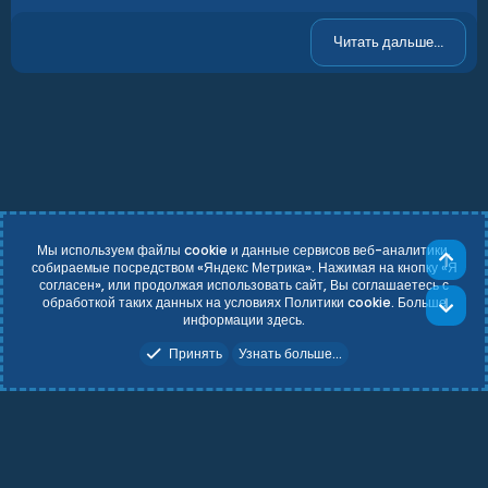
Читать дальше...
Мы используем файлы cookie и данные сервисов веб-аналитики,
Све
собираемые посредством «Яндекс Метрика». Нажимая на кнопку «Я
согласен», или продолжая использовать сайт, Вы соглашаетесь с
Russian (RU)
Условия и правила
обработкой таких данных на условиях Политики cookie. Больше
Сни
Политика конфиденциальности
Справка
Главная
R
информации
здесь
.
S
Add-ons by TeslaCloud ☁️
S
Принять
Узнать больше...
Theming with
by:
DohTheme