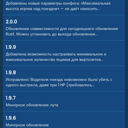
Добавлены новые параметры конфига: «Максимальная
высота игрока над поездом» — не даёт наносить...
Пользовательские точки спавна
2.0.0
Если вы используете пользовательскую карту, на которой
Обновление совместимости для сегодняшнего обновления
нет спавна поездов, но есть железная дорога, то для
Rust. Можно установить до выхода обновления...
работы плагина на поверхности необходимо добавить
пользовательские точки спавна поезда.
1.9.9
Добавлена возможность настраивать минимальное и
Инструкция:
максимальное количество ящиков для вертолетов...
Встаньте в том месте, где должен появляться поезд.
Введите команду /atrainpoint.
1.9.8
Если появится сообщение о создании точки,
Исправлено: Водителя поезда невозможно было убить с
активируйте параметр «Использовать кастомные
одного выстрела, даже при 1 HP (требовалось...
точки спавна [true/false]» в конфигурационном
файле.
1.9.7
Для корректной работы рекомендуется создать
Минорное обновление лута
несколько точек спавна поезда.
1.9.6
Минорное обновление