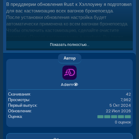
В преддверии обновления Rust к Хэллоуину я подготовил
для вас кастомизацию всех вагонов бронепоезда.
После установки обновления настройка будет
автоматически применена ко всем вагонам бронепоезда.
Чтобы отключить кастомизацию, сделайте очистите
параметр «Пресет кастомизации» в конфиге. Вы также
можете отключить кастомизацию определенных вагонов
Показать полностью...
или изменить кастомизацию NPC в файле
oxide/data/ArmoredTrain/Halloween.
Автор
Adem
Скачивания
42
Просмотры
7,962
Первый выпуск
5 Окт 2024
Обновление
22 Июл 2026
0
Оценка
.
0 оценок
0
0
з