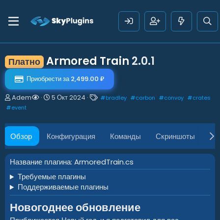
Armored Train
2.0.1
Платно
Приобрести за 2,499.00 ₽
А
Д
Т
Adem
5 Окт 2024
#
bradley
#
carbon
#
convoy
#
crates
в
а
е
#
event
т
т
г
о
а
и
р
с
Обзор
Конфигурация
Команды
Скриншоты
AP
о
з
д
Название плагина: ArmoredTrain.cs
а
Требуемые плагины
н
и
Поддерживаемые плагины
я
Новогоднее обновление