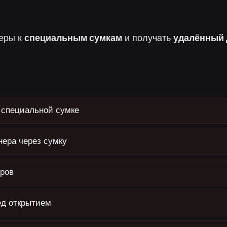
еры к
специальным сумкам
и получать
удалённый 
 специальной сумке
нера через сумку
еров
ед открытием