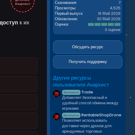
ДУРАЧЁК
Скачивания
7
Анархист
Просмотры
4,525
Первый выпуск
16 Май 2026
Обновление
30 Май 2026
доступ
к их
0
Оценка
.
0 оценок
0
0
з
в
Обсудить ресурс
ё
з
д
Получить поддержку
Другие ресурсы
пользователя Анархист
Trade
Бесплатно
Добавляет безопасный и
удобный способ обмена между
игроками
RentableShopDrone
Бесплатно
Позволяет использовать
доставки через дронов для
арендуемых торговых