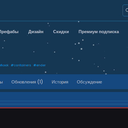
Префабы
Дизайн
Скидки
Премиум подписка
ehook
#
containers
#
ender
ды
Обновления (1)
История
Обсуждение