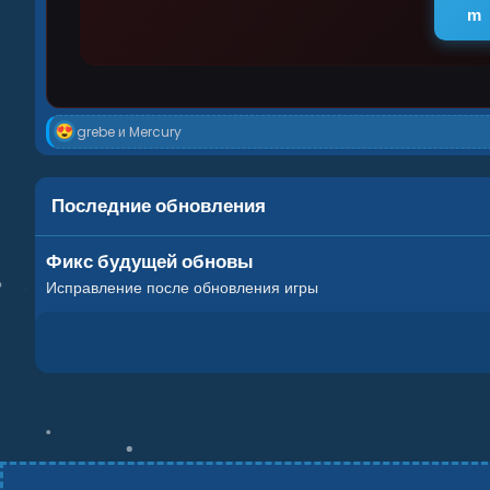
Р
grebe
и
Mercury
е
а
к
ц
Последние обновления
и
и
:
Фикс будущей обновы
Исправление после обновления игры