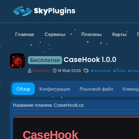
Главная
Сервисы
Плагины
Карты
CaseHook
1.0.0
Бесплатно
А
Д
Т
Анархист
16 Май 2026
#
anarchist
#
case
#
cas
в
а
е
т
т
г
о
а
и
Обзор
Конфигурация
Языковой файл
Коман
р
с
о
з
Название плагина: CaseHook.cs
д
а
н
и
CaseHook
я