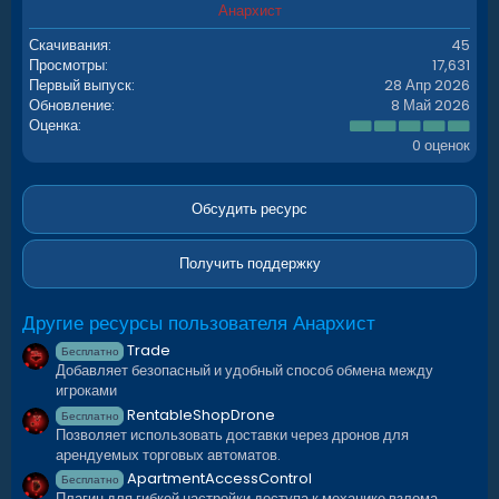
Анархист
Скачивания
45
Просмотры
17,631
Если вам понравился плагин —
ставьте
Первый выпуск
28 Апр 2026
лайки и пишите отзывы!
Обновление
8 Май 2026
0
Оценка
.
0 оценок
0
0
з
Присоединяйся к сообществу
в
Обсудить ресурс
ё
Новости, обновления и поддержка — в
з
д
наших каналах
Получить поддержку
Другие ресурсы пользователя Анархист
Trade
Бесплатно
Добавляет безопасный и удобный способ обмена между
игроками
RentableShopDrone
Бесплатно
Позволяет использовать доставки через дронов для
Discord
арендуемых торговых автоматов.
Telegram
ApartmentAccessControl
Бесплатно
Плагин для гибкой настройки доступа к механике взлома