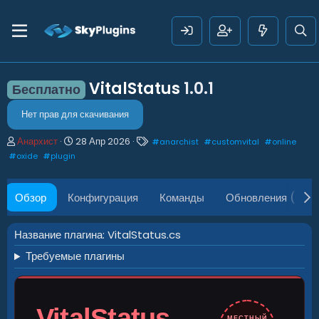
VitalStatus
1.0.1
Бесплатно
Нет прав для скачивания
А
Д
Т
Анархист
28 Апр 2026
#
anarchist
#
customvital
#
online
в
а
е
#
oxide
#
plugin
т
т
г
о
а
и
р
с
Обзор
Конфигурация
Команды
Обновления (1)
о
з
д
Название плагина: VitalStatus.cs
а
Требуемые плагины
н
и
я
VitalStatus
МЕСТНЫЙ