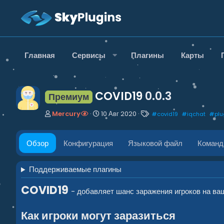
Главная
Сервисы
Плагины
Карты
COVID19
0.0.3
Премиум
А
Д
Т
Mercury
10 Авг 2020
#
covid19
#
iqchat
#
plu
в
а
е
т
т
г
о
а
и
Обзор
Конфигурация
Языковой файл
Коман
р
с
о
з
Поддерживаемые плагины
д
а
COVID19
- добавляет шанс заражения игроков на ва
н
и
я
Как игроки могут заразиться