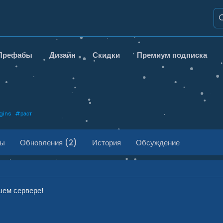
Префабы
Дизайн
Скидки
Премиум подписка
gins
#
раст
ды
Обновления (2)
История
Обсуждение
шем сервере!