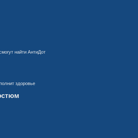
смогут найти АнтиДот
ополнит здоровье
костюм