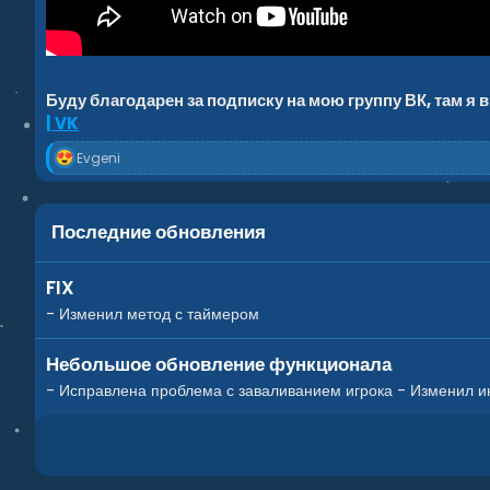
Буду благодарен за подписку на мою группу ВК, там я
| VK
Р
Evgeni
е
а
к
ц
Последние обновления
и
и
:
FIX
- Изменил метод с таймером
Небольшое обновление функционала
- Исправлена проблема с заваливанием игрока - Изменил ин