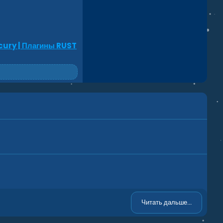
ury | Плагины RUST
Читать дальше...