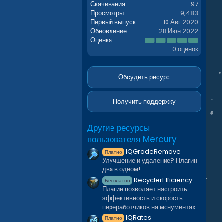
Скачивания
97
Просмотры
9,483
Первый выпуск
10 Авг 2020
Обновление
28 Июн 2022
0
Оценка
.
0 оценок
0
0
з
в
Обсудить ресурс
ё
з
д
Получить поддержку
Другие ресурсы
пользователя Mercury
IQGradeRemove
Платно
Улучшение и удаление? Плагин
два в одном!
RecyclerEfficiency
Бесплатно
Плагин позволяет настроить
эффективность и скорость
переработчиков на монументах
IQRates
Платно