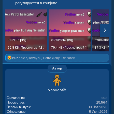
регулируется в конфиге
9Zl2F9e.png
qRwPbdQ.png
rmdNsBq.p
92.8 КБ · Просмотры: 1,372
79.4 КБ · Просмотры: 741
Р
buzinside
,
Iloveyou
,
Tierro
и ещё 1 человек
е
а
Автор
к
ц
и
и
:
VooDoo
Скачивания
203
Просмотры
25,564
Первый выпуск
19 Ноя 2020
Обновление
5 Июн 2026