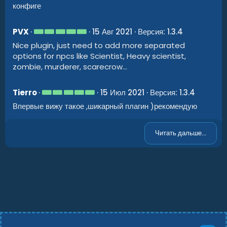
з
конфиге
в
ё
з
5
д
PVX
15 Авг 2021
Версия: 1.3.4
.
Nice plugin, just need to add more separated
0
0
options for npcs like Scientist, Heavy scientist,
з
zombie, murderer, scarecrow...
в
ё
з
д
5
Tierro
15 Июл 2021
Версия: 1.3.4
.
Впервые вижу такое ,шикарный плагин )рекомендую
0
0
з
в
Читать дальше...
ё
з
д