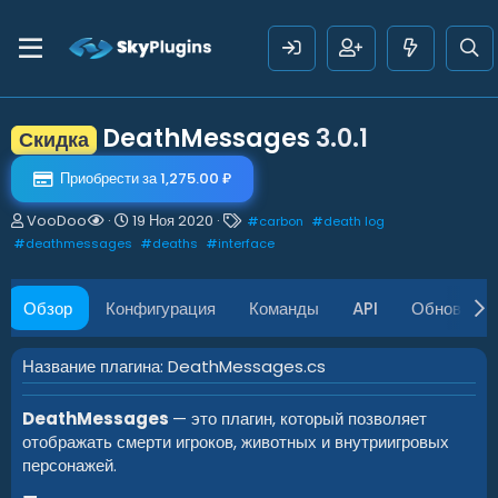
DeathMessages
3.0.1
Скидка
Приобрести за 1,275.00 ₽
А
Д
Т
VooDoo
19 Ноя 2020
#
carbon
#
death log
в
а
е
#
deathmessages
#
deaths
#
interface
т
т
г
о
а
и
р
с
Обзор
Конфигурация
Команды
API
Обновлени
о
з
д
Название плагина: DeathMessages.cs
а
н
DeathMessages
— это плагин, который позволяет
и
я
отображать смерти игроков, животных и внутриигровых
персонажей.