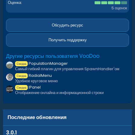
4
Оценка
.
5 оценок
4
0
з
в
Обсудить ресурс
ё
з
д
Получить поддержку
Другие ресурсы пользователя VooDoo
PopulationManager
Скидка
Самый гибкий плагин для управления SpawnHandler'ом
RadialMenu
Скидка
Удобное круговое меню
IPanel
Скидка
Отображение онлайна и информационной строки
Последние обновления
3.0.1