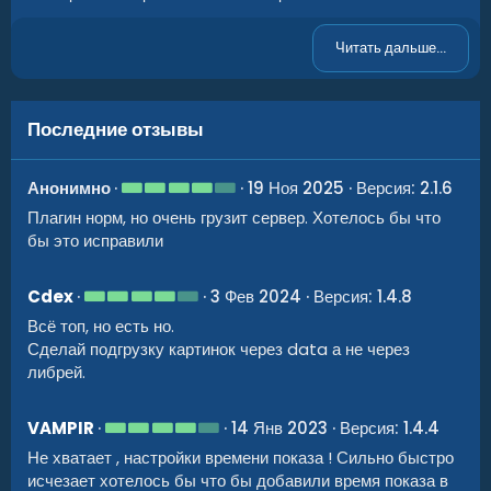
Читать дальше...
Последние отзывы
4
Анонимно
19 Ноя 2025
Версия: 2.1.6
.
Плагин норм, но очень грузит сервер. Хотелось бы что
0
0
бы это исправили
з
в
ё
4
Cdex
3 Фев 2024
Версия: 1.4.8
з
.
д
Всё топ, но есть но.
0
0
Сделай подгрузку картинок через data а не через
з
либрей.
в
ё
з
д
4
VAMPIR
14 Янв 2023
Версия: 1.4.4
.
Не хватает , настройки времени показа ! Сильно быстро
0
0
исчезает хотелось бы что бы добавили время показа в