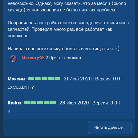
з
невозможно. Однако, могу сказать, что за месяц (около
в
ё
месяца) использования не было никаких проблем.
з
д
Понравилась настройка шансов выпадения тех или иных
запчастей. Проверял много раз, всё работает как
положено.
Начинаю вас потихоньку обожать и восхищаться =)
Mercury
:3 Приятно слышать
5
Максим
31 Июл 2020
Версия: 0.0.1
.
EXCELLENT ?
0
0
з
в
5
Riska
28 Июл 2020
Версия: 0.0.1
ё
.
з
?
0
д
0
з
в
Читать дальше...
ё
з