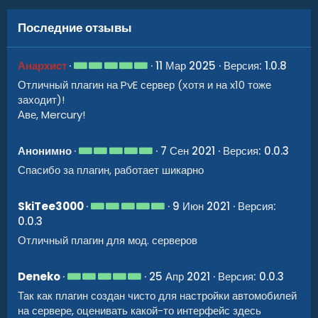
Последние отзывы
5
Анархист
11 Мар 2025
Версия: 1.0.8
.
Отличный плагин на PvE сервер (хотя и на x10 тоже
0
0
заходит)!
з
Аве, Mercury!
в
ё
з
д
5
Анонимно
7 Сен 2021
Версия: 0.0.3
.
Спасибо за плагин, работает шикарно
0
0
з
в
5
SkiTee3000
9 Июн 2021
Версия:
ё
.
0.0.3
з
0
д
0
Отличный плагин для мод. серверов
з
в
ё
5
Deneko
25 Апр 2021
Версия: 0.0.3
з
.
д
Так как плагин создан чисто для настройки автомобилей
0
0
на сервере, оценивать какой-то интерфейс здесь