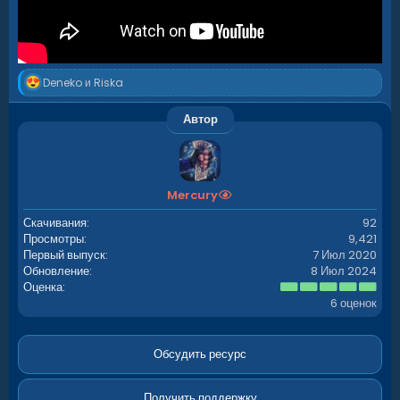
Р
Deneko
и
Riska
е
а
Автор
к
ц
и
и
:
Mercury
Скачивания
92
Просмотры
9,421
Первый выпуск
7 Июл 2020
Обновление
8 Июл 2024
5
Оценка
.
6 оценок
0
0
з
в
Обсудить ресурс
ё
з
д
Получить поддержку