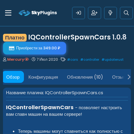
IQControllerSpawnCars
1.0.8
Платно
Приобрести за 349.00 ₽
А
Д
Т
Mercury
7 Июл 2020
#
cars
#
controller
#
updaterust
в
а
е
т
т
г
о
а
и
Обзор
Конфигурация
Обновления (10)
Отзывы (
р
с
о
з
Название плагина: IQControllerSpawnCars.cs
д
а
IQControllerSpawnCars
н
- позволяет настроить
и
вам спавн машин на вашем сервере!
я
Теперь машины могут спавниться как полностью с