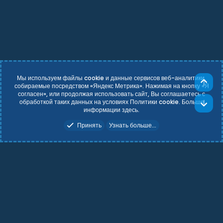
д
Мы используем файлы cookie и данные сервисов веб-аналитики,
Све
собираемые посредством «Яндекс Метрика». Нажимая на кнопку «Я
согласен», или продолжая использовать сайт, Вы соглашаетесь с
Russian (RU)
Условия и правила
обработкой таких данных на условиях Политики cookie. Больше
Сни
Политика конфиденциальности
Справка
Главная
R
информации
здесь
.
S
Add-ons by TeslaCloud ☁️
S
Принять
Узнать больше...
Theming with
by:
DohTheme