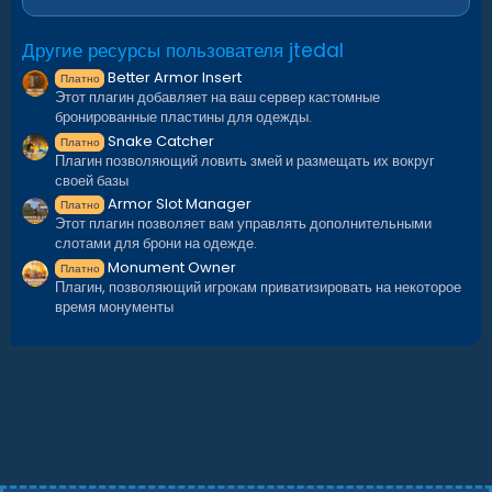
-------------
Custom Base V
Другие ресурсы пользователя jtedal
Better Armor Insert
Платно
1628 Prefabs
Этот плагин добавляет на ваш сервер кастомные
Модификации: -
бронированные пластины для одежды.
Snake Catcher
---------------------------------------------------
Платно
Плагин позволяющий ловить змей и размещать их вокруг
-------------
своей базы
Custom Base W
Armor Slot Manager
Платно
Этот плагин позволяет вам управлять дополнительными
55 Prefabs
слотами для брони на одежде.
Модификации: Topology, Height
Monument Owner
Платно
Плагин, позволяющий игрокам приватизировать на некоторое
---------------------------------------------------
время монументы
-------------
Custom Base X
443 Prefabs
Модификации: -
---------------------------------------------------
-------------