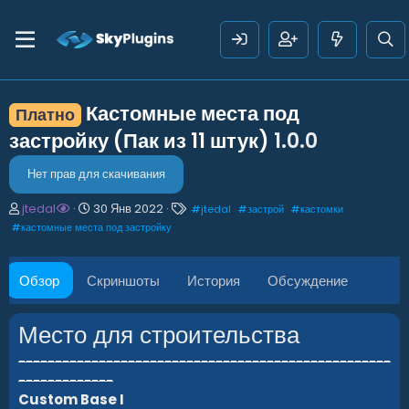
Кастомные места под
Платно
застройку (Пак из 11 штук)
1.0.0
Нет прав для скачивания
А
Д
Т
jtedal
30 Янв 2022
#
jtedal
#
застрой
#
кастомки
в
а
е
#
кастомные места под застройку
т
т
г
о
а
и
р
с
Обзор
Скриншоты
История
Обсуждение
о
з
д
Место для строительства
а
н
---------------------------------------------------
и
-------------
я
Custom Base I