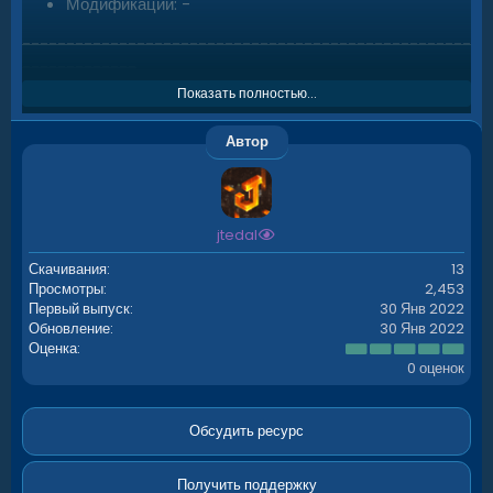
Модификации: -
---------------------------------------------------
-------------
Custom Base S, S1
Показать полностью...
[S-506]/[S1-504] Prefabs
Автор
Модификации: Topology, Height
---------------------------------------------------
-------------
jtedal
Custom Base T
Скачивания
13
122 Prefabs
Просмотры
2,453
Модификации: -
Первый выпуск
30 Янв 2022
Обновление
30 Янв 2022
---------------------------------------------------
0
Оценка
-------------
.
0 оценок
0
Custom Base U
0
з
526 Prefabs
в
Обсудить ресурс
ё
Модификации: Topology, Height
з
д
Получить поддержку
---------------------------------------------------