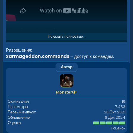
Обзор: [ UPDATE - 1.0.1 ]
Показать полностью...
Разрешения
xarmageddon.commands
- доступ к командам.
Автор
Monster
Скачивания
16
Просмотры
7,453
Первый выпуск
28 Окт 2021
Обновление
6 Дек 2024
5
Оценка
.
1 оценок
0