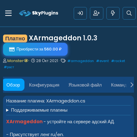
XArmageddon
1.0.3
Платно
Приобрести за 560.00 ₽
А
Д
Т
Monster
28 Окт 2021
#
armageddon
#
event
#
rocket
в
а
е
#
раст
т
т
г
о
а
и
р
с
Обзор
Конфигурация
Языковой файл
Команды
о
з
д
Название плагина: XArmageddon.cs
а
Поддерживаемые плагины
н
и
я
XArmageddon
- устройте на сервере адский АД.
- Присутствует ленг ru/en.