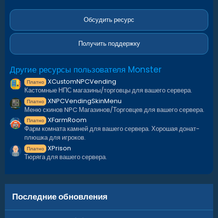
0
з
в
Обсудить ресурс
ё
з
д
Получить поддержку
Другие ресурсы пользователя Monster
XCustomNPCVending
Платно
Кастомные НПС магазины/торговцы для вашего сервера.
XNPCVendingSkinMenu
Платно
Меню скинов NPC Магазинов/Торговцев для вашего сервера.
XFarmRoom
Платно
Фарм комната камней для вашего сервера. Хорошая донат-
плюшка для игроков.
XPrison
Платно
Тюряга для вашего сервера.
Последние обновления