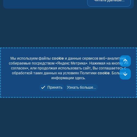
ё
з
д
Мы используем файлы cookie и данные сервисов веб-аналитики,
Све
собираемые посредством «Яндекс Метрика». Нажимая на кнопку «Я
согласен», или продолжая использовать сайт, Вы соглашаетесь с
Russian (RU)
Условия и правила
обработкой таких данных на условиях Политики cookie. Больше
Сни
Политика конфиденциальности
Справка
Главная
R
информации
здесь
.
S
Add-ons by TeslaCloud ☁️
S
Принять
Узнать больше...
Theming with
by:
DohTheme