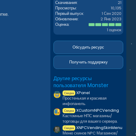
Скачивания
21
Просмотры
10,135
Первый выпуск
1 Сен 2020
тке.
Обновление
2 Янв 2023
5
Оценка
.
1 оценок
0
0
з
в
Обсудить ресурс
ё
з
д
Получить поддержку
Другие ресурсы
пользователя Monster
XPanel
Скидка
Простенькая и красивая
инфопанель.
XCustomNPCVending
Скидка
Кастомные НПС магазины/
торговцы для вашего сервера.
XNPCVendingSkinMenu
Скидка
Меню скинов NPC Магазинов/