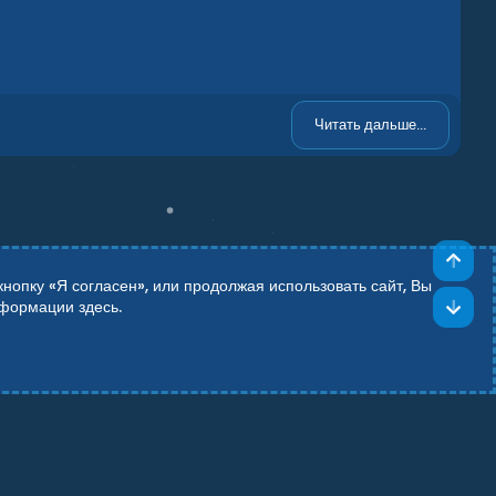
Читать дальше...
Све
опку «Я согласен», или продолжая использовать сайт, Вы
Сни
информации
здесь
.
Add-ons by TeslaCloud ☁️
Theming with
by:
DohTheme