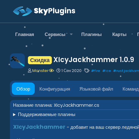
Главная
Сервисы
Плагины
Карты
XIcyJackhammer
1.0.9
Скидка
А
Д
Т
Monster
1 Сен 2020
#
fire
#
ice
#
rust.jackha
в
а
е
т
т
г
о
а
и
Обзор
Конфигурация
Языковой файл
Коман
р
с
о
з
Название плагина: XIcyJackhammer.cs
д
Поддерживаемые плагины
а
н
XIcyJackhammer
и
- добавит на ваш сервер ледяной
я