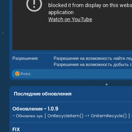
Разрешения
Разрешения на возможность найти ле
Разрешения на возможность добыть 
Р
Riska
е
а
к
ц
Последние обновления
и
и
:
Обновление - 1.0.9
- Обновлен хук. [ OnRecycleItem() -> OnItemRecycle() ] - 
FIX