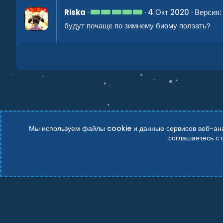
5
Riska
4 Окт 2020
Версия: 
.
будут почаще по зимнему биому ползать?
0
0
з
в
ё
з
д
Мы используем файлы cookie и данные сервисов веб-анал
соглашаетесь с
Russian (RU)
Условия и правила
Политика конфиденциально