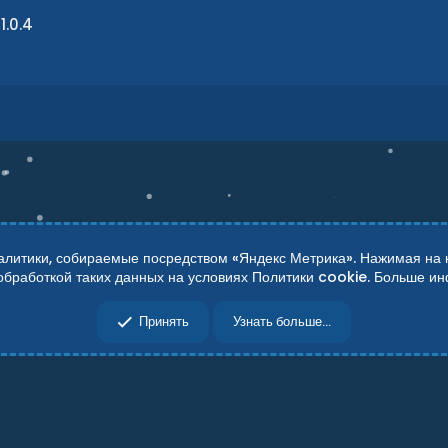
1.0.4
итики, собираемые посредством «Яндекс Метрика». Нажимая на кн
 обработкой таких данных на условиях Политики cookie. Больше 
сти
Справка
Главная
R
Принять
Узнать больше...
S
S