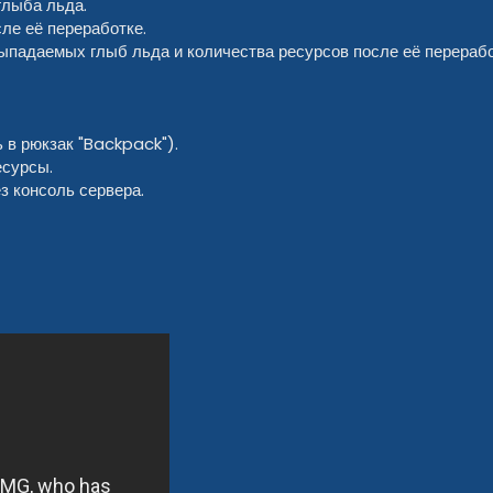
глыба льда.
ле её переработке.
ыпадаемых глыб льда и количества ресурсов после её перерабо
 в рюкзак "Backpack").
есурсы.
з консоль сервера.