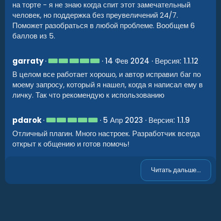
на торте - я не знаю когда спит этот замечательный
человек, но поддержка без преувеличений 24/7.
Поможет разобраться в любой проблеме. Вообщем 6
баллов из 5.
5
garraty
14 Фев 2024
Версия: 1.1.12
.
В целом все работает хорошо, и автор исправил баг по
0
0
моему запросу, который я нашел, когда я написал ему в
з
личку. Так что рекомендую к использованию
в
ё
з
5
д
pdarok
5 Апр 2023
Версия: 1.1.9
.
Отличный плагин. Много настроек. Разработчик всегда
0
0
открыт к общению и готов помочь!
з
в
ё
Читать дальше...
з
д