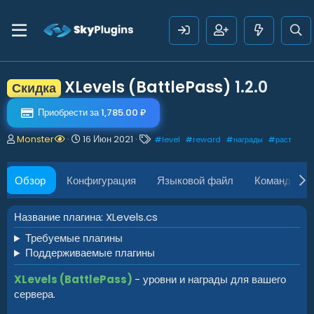
XLevels (BattlePass)
1.2.0
Скидка
Приобрести за 1,785.00 ₽
А
Д
Т
Monster
16 Июн 2021
#
level
#
reward
#
награды
#
раст
в
а
е
т
т
г
о
а
и
Обзор
Конфигурация
Языковой файл
Команды
р
с
о
з
Название плагина: XLevels.cs
д
Требуемые плагины
а
н
Поддерживаемые плагины
и
я
XLevels (BattlePass)
- уровни и награды для вашего
сервера.