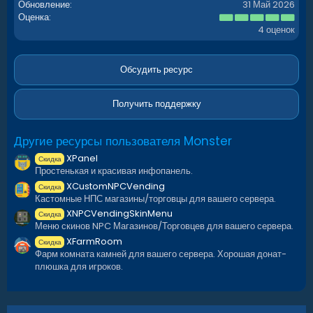
Обновление
31 Май 2026
- Возможность скрыть награду. [ Награда не будет
5
Оценка
.
отображаться пока игрок не достигнет нужного уровня. ]
4 оценок
0
0
з
в
Обсудить ресурс
Спойлер:
РАБОТА С BetterLoot
ё
з
д
Получить поддержку
Спойлер:
Шортнеймы для настройки конфига.
Другие ресурсы пользователя Monster
Обзор:
XPanel
Скидка
Простенькая и красивая инфопанель.
XCustomNPCVending
Скидка
Кастомные НПС магазины/торговцы для вашего сервера.
XNPCVendingSkinMenu
Скидка
Меню скинов NPC Магазинов/Торговцев для вашего сервера.
XFarmRoom
Скидка
Фарм комната камней для вашего сервера. Хорошая донат-
плюшка для игроков.