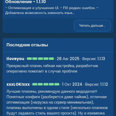
Обновление - 1.1.10
- Оптимизация и улучшение UI. - FIX редких ошибок. -
Добавлена возможность изменить язык...
Читать дальше...
Последние отзывы
5
Iloveyou
28 Авг 2025
Версия: 1.1.13
.
Прекрасный плагин, гибкая настройка, разработчик
0
0
оперативно помогает в случае проблем
з
в
ё
5
xxxLOKIxxx
1 Окт 2024
Версия: 1.1.12
з
.
д
Лучшие плагины, рекомендую данного мододела!!!
0
0
Понятные конфиги (разберется даже чайник), отличная
з
оптимизация (нагрузка на сервер минимальная),
в
ё
плагины выполнены в одном стиле (несколько плагинов
з
будут задавать стиль вашего проэкта). Ну и изюменка
д