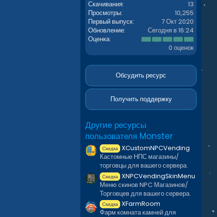
Скачивания
13
Просмотры
10,255
Первый выпуск
7 Окт 2020
Обновление
Сегодня в 16:24
0
Оценка
.
0 оценок
0
0
з
в
Обсудить ресурс
ё
з
д
Получить поддержку
Другие ресурсы
пользователя Monster
XCustomNPCVending
Скидка
Кастомные НПС магазины/
торговцы для вашего сервера.
XNPCVendingSkinMenu
Скидка
Меню скинов NPC Магазинов/
Торговцев для вашего сервера.
XFarmRoom
Скидка
Фарм комната камней для