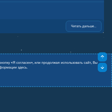
Читать дальше...
Све
опку «Я согласен», или продолжая использовать сайт, Вы
Сни
информации
здесь
.
Add-ons by TeslaCloud ☁️
Theming with
by:
DohTheme