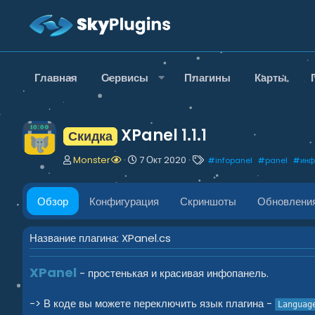
Главная
Сервисы
Плагины
Карты
XPanel
1.1.1
Скидка
А
Д
Т
Monster
7 Окт 2020
#
infopanel
#
panel
#
инф
в
а
е
т
т
г
о
а
и
Обзор
Конфигурация
Скриншоты
Обновлени
р
с
о
з
Название плагина: XPanel.cs
д
а
XPanel
- простенькая и красивая инфопанель.
н
и
я
-> В коде вы можете переключить язык плагина -
Languag