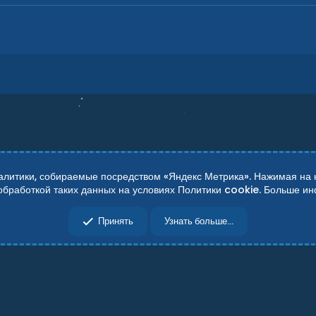
итики, собираемые посредством «Яндекс Метрика». Нажимая на кн
 обработкой таких данных на условиях Политики cookie. Больше 
сти
Справка
Главная
R
Принять
Узнать больше...
S
S