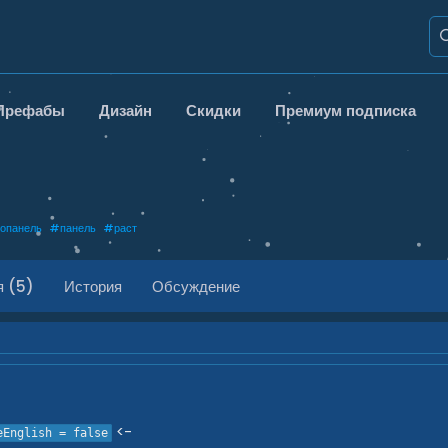
Префабы
Дизайн
Скидки
Премиум подписка
опанель
#
панель
#
раст
я (5)
История
Обсуждение
<-
eEnglish = false