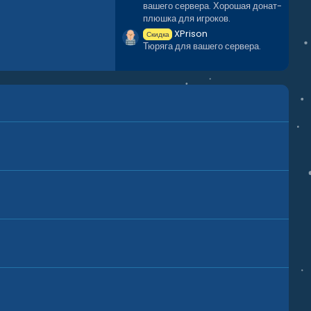
вашего сервера. Хорошая донат-
плюшка для игроков.
XPrison
Скидка
Тюряга для вашего сервера.