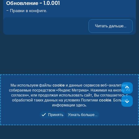
Обновление - 1.0.001
- Правки в конфиге.
Читать дальше...
Мы используем файлы cookie и данные сервисов веб-аналитики,
Све
собираемые посредством «Яндекс Метрика». Нажимая на кнопку «Я
согласен», или продолжая использовать сайт, Вы соглашаетесь с
Russian (RU)
Условия и правила
обработкой таких данных на условиях Политики cookie. Больше
Сни
Политика конфиденциальности
Справка
Главная
R
информации
здесь
.
S
Add-ons by TeslaCloud ☁️
S
Принять
Узнать больше...
Theming with
by:
DohTheme