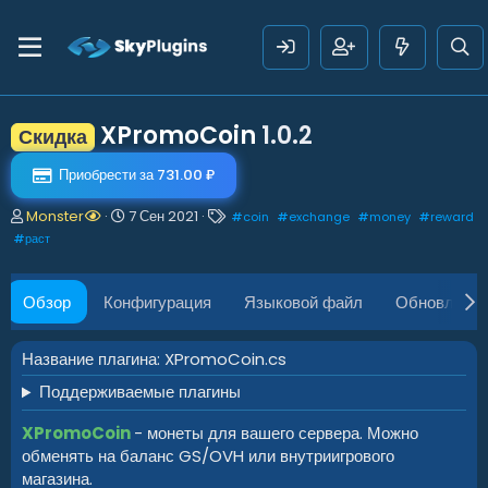
XPromoCoin
1.0.2
Скидка
Приобрести за 731.00 ₽
А
Д
Т
Monster
7 Сен 2021
#
coin
#
exchange
#
money
#
reward
в
а
е
#
раст
т
т
г
о
а
и
р
с
Обзор
Конфигурация
Языковой файл
Обновления
о
з
д
Название плагина: XPromoCoin.cs
а
Поддерживаемые плагины
н
и
я
XPromoCoin
- монеты для вашего сервера. Можно
обменять на баланс GS/OVH или внутриигрового
магазина.