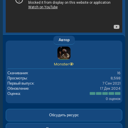
Автор
Monster
Скачивания
16
Просмотры
8,598
Первый выпуск
7 Сен 2021
Обновление
17 Дек 2024
0
Оценка
.
0 оценок
0
0
з
в
Обсудить ресурс
ё
з
д