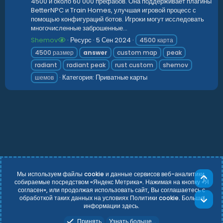
4500 и около 60 000 префабов. Она поддерживает плагины
BetterNPC и Train Homes, улучшая игровой процесс с
помощью конфигураций ботов. Игроки могут исследовать
многочисленные заброшенные...
Shemov
Ресурс
5 Сен 2024
4500 карта
4500 размер
answer
custom map
peak
radiant
radiant peak
rust custom
shemov
Категория:
Приватные карты
шемов
Мы используем файлы cookie и данные сервисов веб-аналитики,
Све
собираемые посредством «Яндекс Метрика». Нажимая на кнопку «Я
согласен», или продолжая использовать сайт, Вы соглашаетесь с
Russian (RU)
Условия и правила
обработкой таких данных на условиях Политики cookie. Больше
Сни
Политика конфиденциальности
Справка
Главная
R
информации
здесь
.
S
Add-ons by TeslaCloud ☁️
S
Принять
Узнать больше...