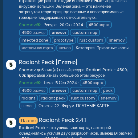
отражающие разные стадии инфекции в Нью-Йорке из-за
вирусной вспышки. Зелёная зона — это наименее
затронутая территория, где военные и невосприимчивые
граждане поддерживают относительную...
Shemov
Ресурс
20 Окт 2024
4500 карта
4500 размер
answer
custom map
infected zone
prototype
rust custom
shemov
Категория:
Приватные карты
кастоомная карта
шемов
Radiant Peak [Платно]
Shemov добавил(а) новый ресурс: Radiant Peak - 4500,
60к префабов Узнать больше об этом ресурсе...
Shemov
Тема
5 Сен 2024
4500 карта
4500 размер
answer
custom map
peak
radiant
radiant peak
rust custom
shemov
Ответы: 22
Форум:
ПЛАТНЫЕ КАРТЫ
шемов
Radiant Peak
2.4.1
Платно
Radiant Peak - это уникальная карта, на которой
объединились усилия двух разработчиков, имеющая размер