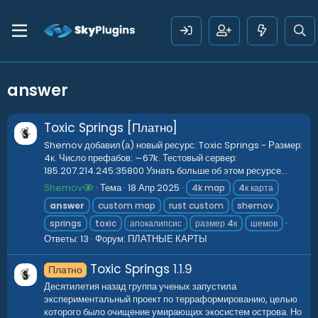
answer
Toxic Springs [Платно]
Shemov добавил(а) новый ресурс: Toxic Springs - Размер:
4к. Число префабов: ∼67k. Тестовый сервер:
185.207.214.245:35800 Узнать больше об этом ресурсе...
Shemov
Тема
18 Апр 2025
4k map
4к карта
answer
custom map
rust custom
shemov
springs
toxic
апокалипсис
размер 4к
шемов
Ответы: 13
Форум:
ПЛАТНЫЕ КАРТЫ
Toxic Springs
1.1.9
Платно
Десятилетия назад группа ученых запустила
экспериментальный проект по терраформированию, целью
которого было очищение умирающих экосистем острова. Но