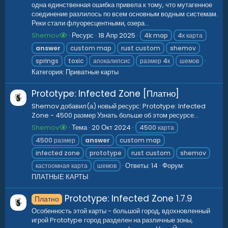
одна единственная ошибка привела к тому, что мутагенное
соединение разлилось по всем основным водным системам.
Реки стали флуоресцентными, озера...
Shemov
Ресурс
18 Апр 2025
4k map
4к карта
answer
custom map
rust custom
shemov
springs
toxic
апокалипсис
размер 4к
шемов
Категория:
Приватные карты
Prototype: Infected Zone [Платно]
Shemov добавил(а) новый ресурс: Prototype: Infected
Zone - 4500 размер Узнать больше об этом ресурсе...
Shemov
Тема
20 Окт 2024
4500 карта
4500 размер
answer
custom map
infected zone
prototype
rust custom
shemov
Ответы: 14
Форум:
кастоомная карта
шемов
ПЛАТНЫЕ КАРТЫ
Prototype: Infected Zone
1.7.9
Платно
Особенность этой карты - большой город, вдохновленный
игрой Prototype город разделен на различные зоны,