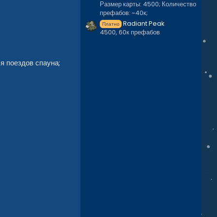
Размер карты: 4500; Количество
префабов: ~40к;
Radiant Peak
Платно
4500, 60к префабов
я поездов спауна;