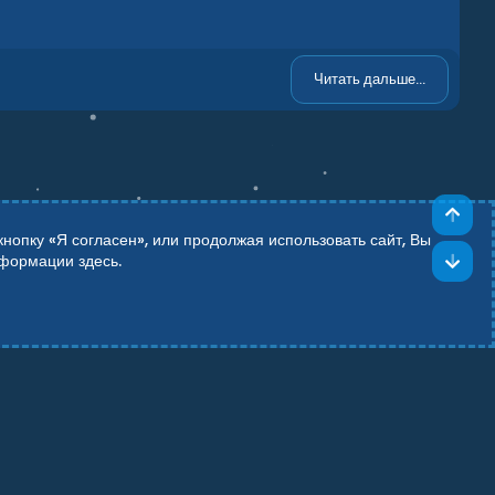
Читать дальше...
Све
опку «Я согласен», или продолжая использовать сайт, Вы
Сни
информации
здесь
.
Add-ons by TeslaCloud ☁️
Theming with
by:
DohTheme