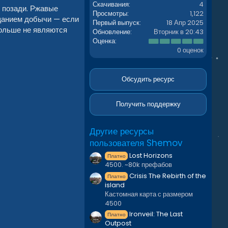
Скачивания
4
 позади. Ржавые
Просмотры
1,122
ещанием добычи — если
Первый выпуск
18 Апр 2025
 больше не являются
Обновление
Вторник в 20:43
0
Оценка
.
0 оценок
0
0
з
в
Обсудить ресурс
ё
з
д
Получить поддержку
Другие ресурсы
пользователя Shemov
Lost Horizons
Платно
4500. ~80k префабов
Crisis The Rebirth of the
Платно
island
Кастомная карта с размером
4500
Ironveil: The Last
Платно
Outpost