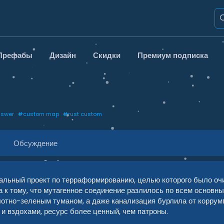
Префабы
Дизайн
Скидки
Премиум подписка
nswer
#
custom map
#
rust custom
Обсуждение
тальный проект по терраформированию, целью которого было 
а к тому, что мутагенное соединение разлилось по всем основн
лотно-зеленым туманом, а даже канализация бурлила от коррум
и вздохами, ресурс более ценный, чем патроны.