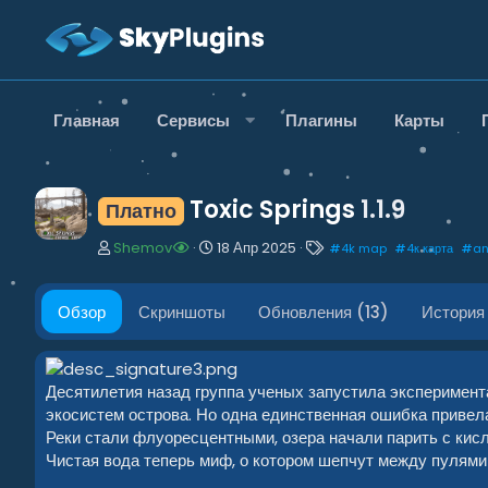
Главная
Сервисы
Плагины
Карты
Toxic Springs
1.1.9
Платно
А
Д
Т
Shemov
18 Апр 2025
#
4k map
#
4к карта
#
a
в
а
е
т
т
г
о
а
и
Обзор
Скриншоты
Обновления (13)
История
р
с
о
з
д
Десятилетия назад группа ученых запустила эксперимен
а
экосистем острова. Но одна единственная ошибка привел
н
Реки стали флуоресцентными, озера начали парить с кис
и
Чистая вода теперь миф, о котором шепчут между пулями 
я