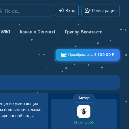
Вход
Регистрация
WIKI
Канал в Discord
Группа Вконтакте
Приобрести за 3,800.00 ₽
Автор
очищение умирающих
ым водным системам.
пированной воды.
Shemov