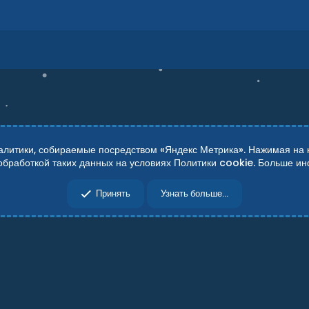
итики, собираемые посредством «Яндекс Метрика». Нажимая на кн
 обработкой таких данных на условиях Политики cookie. Больше 
сти
Справка
Главная
R
Принять
Узнать больше...
S
S