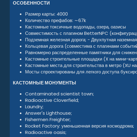
ОСОБЕННОСТИ
Размер карты: 4000
Количество префабов: ∼67k
Кастомные токсичные водопады, озера, оазисы
Совместимость с плагином BetterNPC (конфигурац
Подземная железная дорога; - Двухпутная наземная
Кольцевая дорога (совместима с плагинами событий
Равномерно распределенные памятники для снижения
Кастомные строительные площадки (X на мини-карт
Кастомные места для строительства в метро (XU на
Мосты спроектированы для легкого доступа буксиро
КАСТОМНЫЕ МОНУМЕНТЫ
Contaminated scientist town;
Radioactive Cloverfield;
Laundry;
Answer's Lighthouse;
Fishermen Freighter;
Rocket Factory: уменьшенная версия космодрома;
Radioactive oasis;