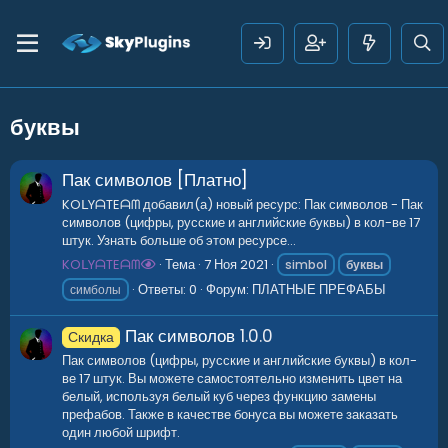
буквы
Пак символов [Платно]
KOᒪYᗩTEᗩᗰ добавил(а) новый ресурс: Пак символов - Пак
символов (цифры, русские и английские буквы) в кол-ве 17
штук. Узнать больше об этом ресурсе...
KOᒪYᗩTEᗩᗰ
Тема
7 Ноя 2021
simbol
буквы
Ответы: 0
Форум:
ПЛАТНЫЕ ПРЕФАБЫ
симболы
Пак символов
1.0.0
Скидка
Пак символов (цифры, русские и английские буквы) в кол-
ве 17 штук. Вы можете самостоятельно изменить цвет на
белый, используя белый куб через функцию замены
префабов. Также в качестве бонуса вы можете заказать
один любой шрифт.