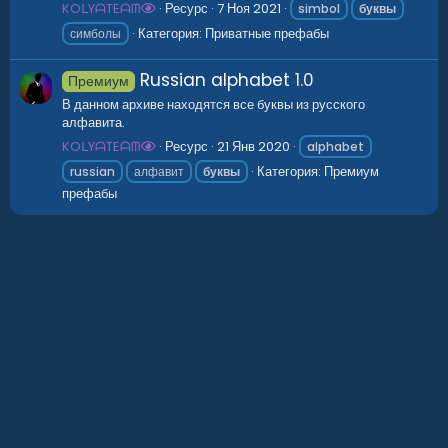
KOᒪYᗩTEᗩᗰ
Ресурс
7 Ноя 2021
simbol
буквы
Категория:
Приватные префабы
симболы
Russian alphabet
1.0
Премиум
В данном архиве находятся все буквы из русского
алфавита.
KOᒪYᗩTEᗩᗰ
Ресурс
21 Янв 2020
alphabet
Категория:
Премиум
russian
алфавит
буквы
префабы