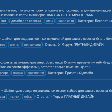
ается в том, что многие проекты используют скриншоты для визуализации
е красивые картинки наборов. LINK FOR FREE TEMPLATE PASS...
Категория:
Бесплатны
set
дизайн
для
сервера
киты
набор из 10
Шаблон для создания сочных привилегий для вашего проекта Узнать боль
Ответы: 0
Форум:
ПЛАТНЫЙ ДИЗАЙН
вера
иконки
привилегии
эффекты автоматизированны. Всего лишь 10 минут времени и у тебя будут
нов со всеми эффектами, остается только поменять цвет и...
Категория:
Приватный дизайн
рвера
иконки
привилегии
 Шаблон для создания уникальных иконок кейсов для вашего проекта Узн
Ответы: 1
Форум:
ПЛАТНЫЙ ДИЗАЙН
ера
иконки
кейсы