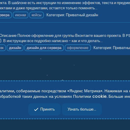
екта. В шаблоне есть инструкции по изменению эффектов, текста и предме
ктами и даже предметами, остается только поменять...
Категория:
Приватный дизайн
рвера
иконки
кейсы
.Описание Полное оформление для группы Вконтакте вашего проекта. В P
 В инструкции все подробно написано - как и что делать...
Категория:
Приватны
 вк
дизайн
дизайн
для
сервера
оформление
итики, собираемые посредством «Яндекс Метрика». Нажимая на кн
 обработкой таких данных на условиях Политики cookie. Больше 
сти
Справка
Главная
R
Принять
Узнать больше...
S
S