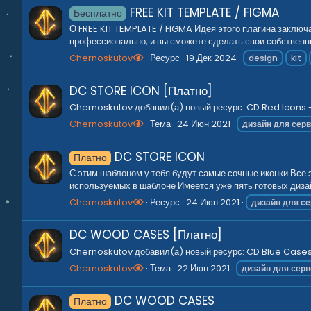
FREE KIT TEMPLATE / FIGMA
Бесплатно
О FREE KIT TEMPLATE / FIGMA Идея этого плагина заключ
профессионально, и вы сможете сделать свои собственны
Chernoskutov
Ресурс
19 Дек 2024
design
kit
DC STORE ICON [Платно]
Chernoskutov добавил(а) новый ресурс: CD Red Icons - 
Chernoskutov
Тема
24 Июн 2021
дизайн
для
сер
DC STORE ICON
Платно
С этим шаблоном у тебя будут самые сочные иконки Все 
используемых в шаблоне Имеется уже пять готовых дизай
Chernoskutov
Ресурс
24 Июн 2021
дизайн
для
се
DC WOOD CASES [Платно]
Chernoskutov добавил(а) новый ресурс: CD Blue Cases -
Chernoskutov
Тема
22 Июн 2021
дизайн
для
серв
DC WOOD CASES
Платно