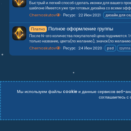
Быстрый и легкий способ сделать иконки для вашего про
шаблоне Имеется уже три готовых дизайна со всеми эффе
Chernoskutov
Ресурс
22 Июн 2021
дизайн
для
се
Полное оформление группы
Платно
После N-ого количества покупателей цена поднимется. 1
только название, цвета(по желанию), значок(по желанию).
Chernoskutov
Ресурс
24 Июн 2020
psd
группа
Мы используем файлы cookie и данные сервисов веб-анал
соглашаетесь с
Russian (RU)
Условия и правила
Политика конфиденциально