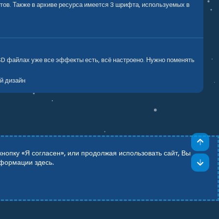
тов. Также в архиве ресурса имеется 3 шрифта, используемых в
SD файлах уже все эффекты есть, всё настроено. Нужно поменять
й дизайн
Све
опку «Я согласен», или продолжая использовать сайт, Вы
Сни
информации
здесь
.
Add-ons by TeslaCloud ☁️
Theming with
by:
DohTheme