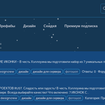
Префабы
Дизайн
Скидки
Премиум подписка
ИКОНКИ - В честь Хэллоуина мы подготовили набор из 7 уникальных пе
Ответы: 0
Фор
esigncrew
дизайн
дизайн
для
сервера
фотошоп
ОВ RUST. Сладость или гадость! В честь Хэллоуина мы подготовили н
вере. Всегда выбирайте качество! Что включено: 7 ИКОНОК С...
Категория:
Пр
designcrew
дизайн
дизайн
для
сервера
фотошоп