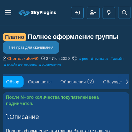
Полное оформление группы
Платно
Нет прав для скачивания
А
Д
Т
Chernoskutov
24 Июн 2020
#
psd
#
группа вк
#
дизайн
в
а
е
#
дизайн для сервера
#
оформление
т
т
г
о
а
и
р
с
Обзор
Скриншоты
Обновления (2)
Обсуждение
о
з
д
После N-ого количества покупателей цена
а
поднимется.
н
и
1.Описание
я
Полное оформление для группы Вконтакте вашего