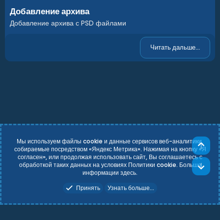
Добавление архива
Добавление архива с PSD файлами
Читать дальше...
Мы используем файлы cookie и данные сервисов веб-аналитики,
Све
собираемые посредством «Яндекс Метрика». Нажимая на кнопку «Я
согласен», или продолжая использовать сайт, Вы соглашаетесь с
Russian (RU)
Условия и правила
обработкой таких данных на условиях Политики cookie. Больше
Сни
Политика конфиденциальности
Справка
Главная
R
информации
здесь
.
S
Add-ons by TeslaCloud ☁️
S
Принять
Узнать больше...
Theming with
by:
DohTheme