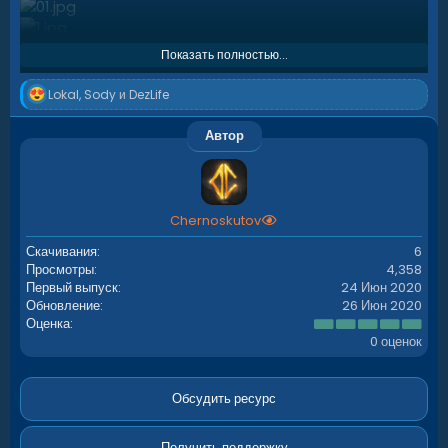
Показать полностью...
Р
Lokal
,
Sody
и
DezLife
е
а
Автор
к
ц
и
и
:
Chernoskutov
Скачивания
6
Просмотры
4,358
Первый выпуск
24 Июн 2020
Обновление
26 Июн 2020
0
Оценка
.
0 оценок
0
0
з
в
Обсудить ресурс
ё
з
д
Получить поддержку