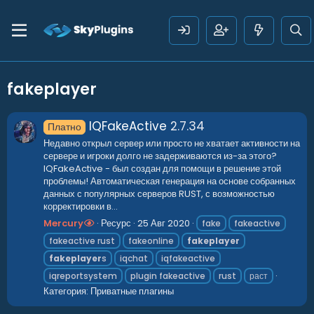
fakeplayer
IQFakeActive
2.7.34
Платно
Недавно открыл сервер или просто не хватает активности на
сервере и игроки долго не задерживаются из-за этого?
IQFakeActive - был создан для помощи в решение этой
проблемы! Автоматическая генерация на основе собранных
данных с популярных серверов RUST, с возможностью
корректировки в...
Mercury
Ресурс
25 Авг 2020
fake
fakeactive
fakeactive rust
fakeonline
fakeplayer
fakeplayer
s
iqchat
iqfakeactive
iqreportsystem
plugin fakeactive
rust
раст
Категория:
Приватные плагины