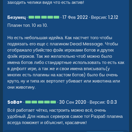
заходить челики видя что есть актив!
в
ё
з
5
д
Безумец
17 Фев 2022
Версия: 1.2.12
.
Плагин топ. 10 из 10.
0
0
з
Но есть небольшая идейка. Как настчет того чтобы
в
ё
подвязать его еще с плагином Dead Message. Чтобы
з
отображало убийство фэйк игроками ботов и других
д
фэйк игроков. Так же желательно чтоб можно было
имена ботов либо стандартные использовать то есть как
в дефолт игре, а так же и свои имена вписывать(у
многих есть плагины на кастом ботов) было бы очень
круто, ну и типа их вертолет убивает или животина или
они животину.
5
SoBa+
30 Сен 2020
Версия: 0.0.3
.
Всё работает чётко, настроить можно всё, очень
0
0
удобный. Для новых серверов самое то! Разраб плагина
з
всегда поможет и объяснит, красавчик!
в
ё