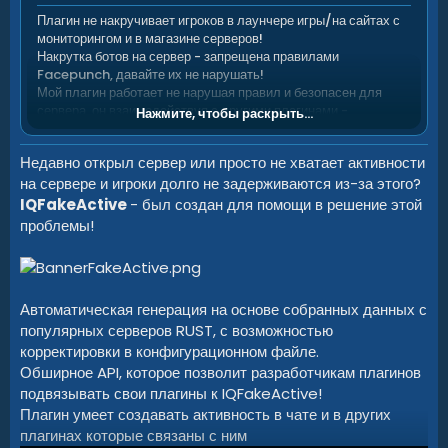
Плагин не накручивает игроков в лаунчере игры/на сайтах с
мониторингом и в магазине серверов!
Накрутка ботов на сервер - запрещена правилами
Facepunch, давайте их не нарушать!
Мой плагин работает не нарушая правил и безопасен для
сервера, он взаимодействуя с другими плагинами -
Нажмите, чтобы раскрыть...
динамично изменяет их данные и создает имитацию онлайна
на сервере, подробнее об этом вы можете прочитать ниже!
Недавно открыл сервер или просто не хватает активности
на сервере и игроки долго не задерживаются из-за этого?
IQFakeActive
- был создан для помощи в решение этой
проблемы!
Автоматическая генерация на основе собранных данных с
популярных серверов RUST, с возможностью
корректировки в конфигурационном файле.
Обширное API, которое позволит разработчикам плагинов
подвязывать свои плагины к IQFakeActive!
Плагин умеет создавать активность в чате и в других
плагинах которые связаны с ним