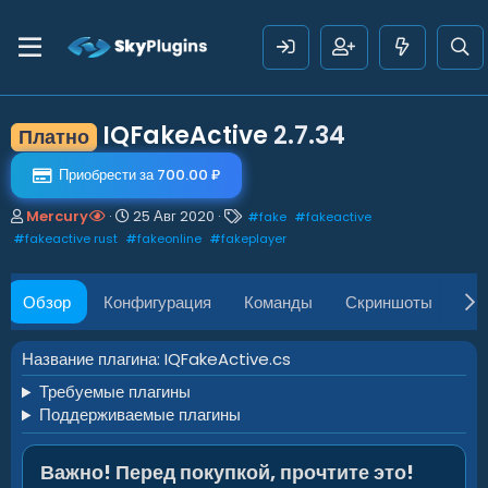
IQFakeActive
2.7.34
Платно
Приобрести за 700.00 ₽
А
Д
Т
Mercury
25 Авг 2020
#
fake
#
fakeactive
в
а
е
#
fakeactive rust
#
fakeonline
#
fakeplayer
т
т
г
о
а
и
р
с
Обзор
Конфигурация
Команды
Скриншоты
AP
о
з
д
Название плагина: IQFakeActive.cs
а
Требуемые плагины
н
и
Поддерживаемые плагины
я
Важно! Перед покупкой, прочтите это!