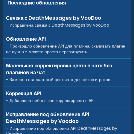
Последние обновления
к моему плагину, из подключившихся уже есть : IQMenu,
XMenu (Monster), InfoPanel (Mevent), MicroPanel
Связка с DeathMessages by VooDoo
(LAGZYA)
- Исправлена связка с DeathMessages by VooDoo
Поддержка других плагинов :
- Уже имеется поддержка множества плагинов, некоторые
Обновление API
из них : IQChat, IQReportSystem, IQMenu, XMenu,
- Произошло обновление API для плагина, скачивать плагин
XDStatistics, но любой из разработчиков всегда может
не нужно - можете просто перезагрузить...
подключить мой плагин к своему с помощью обширного
API
Маленькая корректировка цвета в чате без
В будущем я собираюсь собрать большое количество
плагинов на чат
разработчиков, и договориться о связке их плагинов со
- Заменен стандартный цвет чата для ников игроков
своим
Коррекция API
Базы данных :
- Добавлена небольшая корректировка в API
- Для генерации игроков и генерации сообщений имеется
2 типа баз данных, облачный и локальный
Исправление под обновление API
Облачная база данных - в ней собраны данные с
настоящих серверов от настоящих игроков
DeathMessages by Voodoo
Локальная база данных - вы заполняете ее вручную в
- Исправление под обновление API DeathMessages by
конфигурации под свои желания