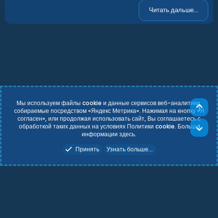
з
д
Читать дальше...
Мы используем файлы cookie и данные сервисов веб-аналитики,
Све
собираемые посредством «Яндекс Метрика». Нажимая на кнопку «Я
согласен», или продолжая использовать сайт, Вы соглашаетесь с
Russian (RU)
Условия и правила
обработкой таких данных на условиях Политики cookie. Больше
Сни
Политика конфиденциальности
Справка
Главная
R
информации
здесь
.
S
Add-ons by TeslaCloud ☁️
S
Принять
Узнать больше...
Theming with
by:
DohTheme