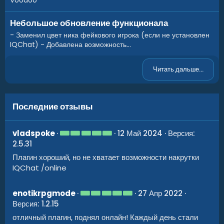
Voodoo
Небольшое обновление функционала
- Заменил цвет ника фейкового игрока (если не установлен
IQChat) - Добавлена возможность...
Читать дальше...
Последние отзывы
5
vladspoke
12 Май 2024
Версия:
.
2.5.31
0
0
Плагин хороший, но не хватает возможности накрутки
з
IQChat /online
в
ё
з
д
5
enotikrpgmode
27 Апр 2022
.
Версия: 1.2.15
0
0
отличный плагин, поднял онлайн! Каждый день стали
з