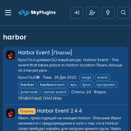
harbor
Harbor Event [Платно]
KpucTaJl добавил(а) новый ресурс: Harbor Event - This
event that takes place in Harbor location Узнать больше
об этом ресурсе...
KpucTaJl
Тема
26 Дек 2022
cargo
event
harbor
harbor
event
kpu
kpuc
npcspawn
Ответы: 24
Форум:
pvemode
server event
ПРИВАТНЫЕ ПЛАГИНЫ
Harbor Event
2.4.4
Платно
Ивент, происходящий на локации Harbor. Описание Ивент
начинается с предупреждения в чате о том, что в Harbor
скоро прибудет корабль для загрузки ценного груза. Через