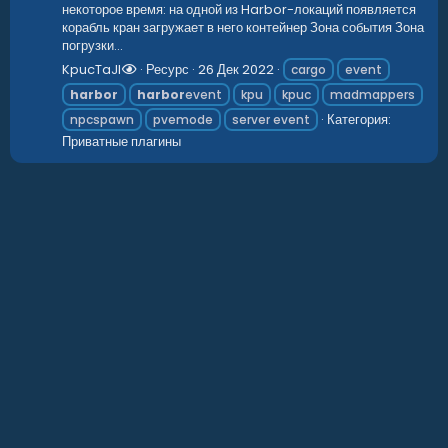
некоторое время: на одной из Harbor-локаций появляется
корабль кран загружает в него контейнер Зона события Зона
погрузки...
KpucTaJl
Ресурс
26 Дек 2022
cargo
event
harbor
harbor
event
kpu
kpuc
madmappers
Категория:
npcspawn
pvemode
server event
Приватные плагины