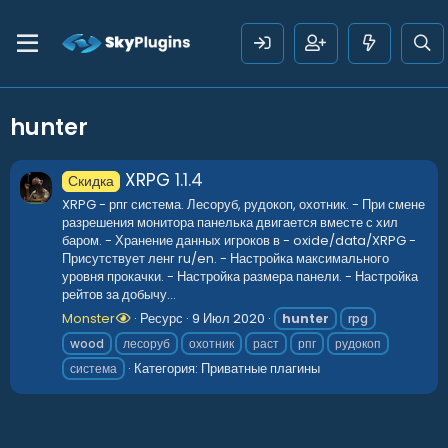
hunter
XRPG
1.1.4
Скидка
XRPG - рпг система. Лесоруб, рудокоп, охотник. - При смене
разрешения монитора панелька двигается вместе с хил
баром. - Хранение данных игроков в - oxide/data/XRPG -
Присутствует ленг ru/en. - Настройка максимального
уровня прокачки. - Настройка размера панели. - Настройка
рейтов за добычу...
Monster
Ресурс
9 Июл 2020
hunter
rpg
wood
лесоруб
охотник
раст
рпг
рудокоп
Категория:
Приватные плагины
система