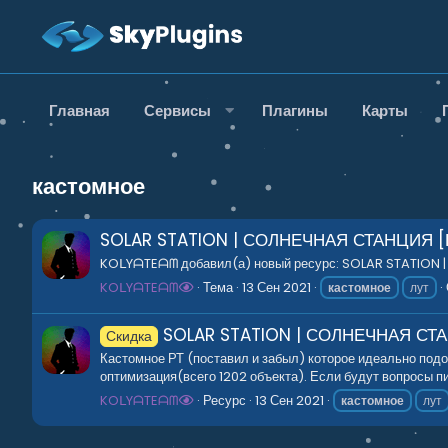
Главная
Сервисы
Плагины
Карты
кастомное
SOLAR STATION | СОЛНЕЧНАЯ СТАНЦИЯ [
KOᒪYᗩTEᗩᗰ добавил(а) новый ресурс: SOLAR STATION | 
KOᒪYᗩTEᗩᗰ
Тема
13 Сен 2021
кастомное
лут
SOLAR STATION | СОЛНЕЧНАЯ СТ
Скидка
Кастомное РТ (поставил и забыл) которое идеально подой
оптимизация(всего 1202 объекта). Если будут вопросы п
KOᒪYᗩTEᗩᗰ
Ресурс
13 Сен 2021
кастомное
лут