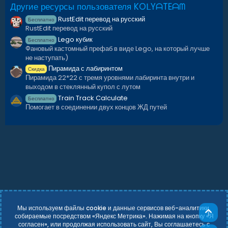
Другие ресурсы пользователя KOᒪYᗩTEᗩᗰ
RustEdit перевод на русский
Бесплатно
RustEdit перевод на русский
Lego кубик
Бесплатно
Фановый кастомный префаб в виде Lego, на который лучше
не наступать)
Пирамида с лабиринтом
Скидка
Пирамида 22*22 с тремя уровнями лабиринта внутри и
выходом в стеклянный купол с лутом
Train Track Calculate
Бесплатно
Помогает в соединении двух концов ЖД путей
Мы используем файлы cookie и данные сервисов веб-аналитики,
Све
собираемые посредством «Яндекс Метрика». Нажимая на кнопку «Я
согласен», или продолжая использовать сайт, Вы соглашаетесь с
Russian (RU)
Условия и правила