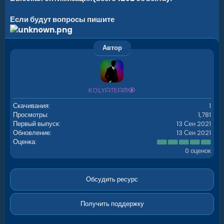
Если будут вопросы пишите
Автор
KOᒪYᗩTEᗩᗰ
Скачивания
1
Просмотры
1,781
Первый выпуск
13 Сен 2021
Обновление
13 Сен 2021
0
Оценка
.
0 оценок
0
0
з
в
Обсудить ресурс
ё
з
д
Получить поддержку