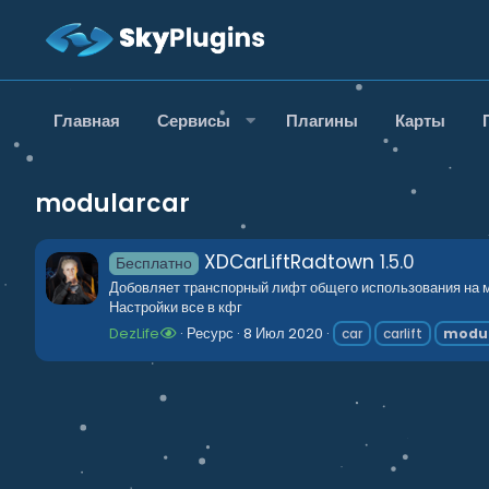
Главная
Сервисы
Плагины
Карты
modularcar
XDCarLiftRadtown
1.5.0
Бесплатно
Добовляет транспорный лифт общего использования на 
Настройки все в кфг
DezLife
Ресурс
8 Июл 2020
car
carlift
modul