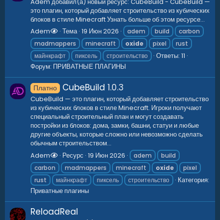
Adem добавил(а) новый ресурс: CubeBuild - CubeBuild —
это плагин, который добавляет строительство из кубических
блоков в стиле Minecraft Узнать больше об этом ресурсе...
Adem
Тема
19 Июн 2026
adem
build
carbon
madmappers
minecraft
oxide
pixel
rust
Ответы: 11
майнкрафт
пиксель
строительство
Форум:
ПРИВАТНЫЕ ПЛАГИНЫ
CubeBuild
1.0.3
Платно
CubeBuild — это плагин, который добавляет строительство
из кубических блоков в стиле Minecraft. Игроки получают
специальный строительный план и могут создавать
постройки из блоков: дома, замки, башни, статуи и любые
другие объекты, которые сложно или невозможно сделать
обычным строительством...
Adem
Ресурс
19 Июн 2026
adem
build
carbon
madmappers
minecraft
oxide
pixel
Категория:
rust
майнкрафт
пиксель
строительство
Приватные плагины
ReloadReal