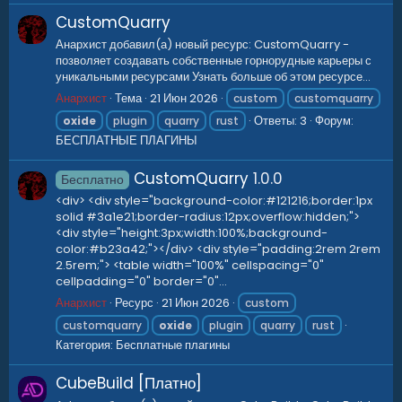
CustomQuarry
Анархист добавил(а) новый ресурс: CustomQuarry -
позволяет создавать собственные горнорудные карьеры с
уникальными ресурсами Узнать больше об этом ресурсе...
Анархист
Тема
21 Июн 2026
custom
customquarry
Ответы: 3
Форум:
oxide
plugin
quarry
rust
БЕСПЛАТНЫЕ ПЛАГИНЫ
CustomQuarry
1.0.0
Бесплатно
<div> <div style="background-color:#121216;border:1px
solid #3a1e21;border-radius:12px;overflow:hidden;">
<div style="height:3px;width:100%;background-
color:#b23a42;"></div> <div style="padding:2rem 2rem
2.5rem;"> <table width="100%" cellspacing="0"
cellpadding="0" border="0"...
Анархист
Ресурс
21 Июн 2026
custom
customquarry
oxide
plugin
quarry
rust
Категория:
Бесплатные плагины
CubeBuild [Платно]