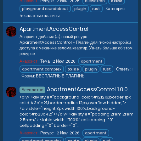
Анархист
Ресурс
2 Июл 2026
blewatron
oxide
Категория:
playground roundabout
plugin
rust
Бесплатные плагины
ApartmentAccessControl
Анархист добавил(а) новый ресурс:
ApartmentAccessControl - Плагин для гибкой настройки
доступа к механике взлома квартир. Узнать больше об этом
ресурсе...
Анархист
Тема
2 Июл 2026
apartment
Ответы: 1
apartment complex
oxide
plugin
rust
Форум:
БЕСПЛАТНЫЕ ПЛАГИНЫ
ApartmentAccessControl
1.0.0
Бесплатно
<div> <div style="background-color:#121216;border:1px
solid #3a1e21;border-radius:12px;overflow:hidden;">
<div style="height:3px;width:100%;background-
color:#b23a42;"></div> <div style="padding:2rem 2rem
2.5rem;"> <table width="100%" cellspacing="0"
cellpadding="0" border="0"...
Анархист
Ресурс
2 Июл 2026
apartment
apartment complex
oxide
plugin
rust