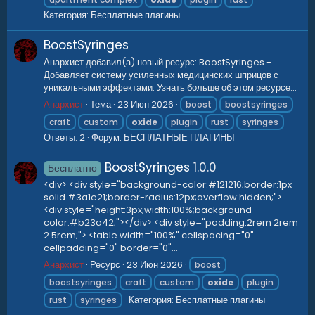
Категория:
Бесплатные плагины
BoostSyringes
Анархист добавил(а) новый ресурс: BoostSyringes -
Добавляет систему усиленных медицинских шприцов с
уникальными эффектами. Узнать больше об этом ресурсе...
Анархист
Тема
23 Июн 2026
boost
boostsyringes
craft
custom
oxide
plugin
rust
syringes
Ответы: 2
Форум:
БЕСПЛАТНЫЕ ПЛАГИНЫ
BoostSyringes
1.0.0
Бесплатно
<div> <div style="background-color:#121216;border:1px
solid #3a1e21;border-radius:12px;overflow:hidden;">
<div style="height:3px;width:100%;background-
color:#b23a42;"></div> <div style="padding:2rem 2rem
2.5rem;"> <table width="100%" cellspacing="0"
cellpadding="0" border="0"...
Анархист
Ресурс
23 Июн 2026
boost
boostsyringes
craft
custom
oxide
plugin
Категория:
Бесплатные плагины
rust
syringes