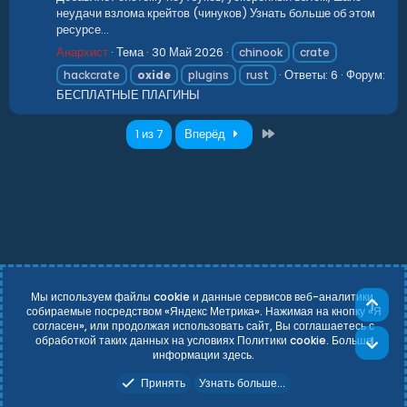
неудачи взлома крейтов (чинуков) Узнать больше об этом
ресурсе...
Анархист
Тема
30 Май 2026
chinook
crate
Ответы: 6
Форум:
hackcrate
oxide
plugins
rust
БЕСПЛАТНЫЕ ПЛАГИНЫ
Последний
1 из 7
Вперёд
Мы используем файлы cookie и данные сервисов веб-аналитики,
Све
собираемые посредством «Яндекс Метрика». Нажимая на кнопку «Я
согласен», или продолжая использовать сайт, Вы соглашаетесь с
Russian (RU)
Условия и правила
обработкой таких данных на условиях Политики cookie. Больше
Сни
Политика конфиденциальности
Справка
Главная
R
информации
здесь
.
S
Add-ons by TeslaCloud ☁️
S
Принять
Узнать больше...
Theming with
by:
DohTheme