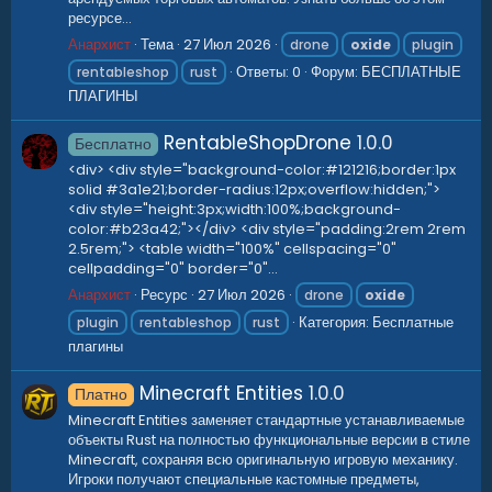
ресурсе...
Анархист
Тема
27 Июл 2026
drone
oxide
plugin
Ответы: 0
Форум:
БЕСПЛАТНЫЕ
rentableshop
rust
ПЛАГИНЫ
RentableShopDrone
1.0.0
Бесплатно
<div> <div style="background-color:#121216;border:1px
solid #3a1e21;border-radius:12px;overflow:hidden;">
<div style="height:3px;width:100%;background-
color:#b23a42;"></div> <div style="padding:2rem 2rem
2.5rem;"> <table width="100%" cellspacing="0"
cellpadding="0" border="0"...
Анархист
Ресурс
27 Июл 2026
drone
oxide
Категория:
Бесплатные
plugin
rentableshop
rust
плагины
Minecraft Entities
1.0.0
Платно
Minecraft Entities заменяет стандартные устанавливаемые
объекты Rust на полностью функциональные версии в стиле
Minecraft, сохраняя всю оригинальную игровую механику.
Игроки получают специальные кастомные предметы,