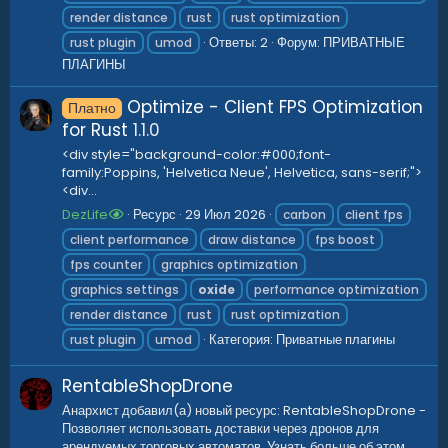
render distance
rust
rust optimization
Ответы: 2
Форум:
ПРИВАТНЫЕ
rust plugin
umod
ПЛАГИНЫ
Optimize - Client FPS Optimization
Платно
for Rust
1.1.0
<div style="background-color:#000;font-
family:Poppins, 'Helvetica Neue', Helvetica, sans-serif;">
<div...
DezLife
Ресурс
29 Июл 2026
carbon
client fps
client performance
draw distance
fps boost
fps counter
graphics optimization
graphics settings
oxide
performance optimization
render distance
rust
rust optimization
Категория:
Приватные плагины
rust plugin
umod
RentableShopDrone
Анархист добавил(а) новый ресурс: RentableShopDrone -
Позволяет использовать доставки через дронов для
арендуемых торговых автоматов. Узнать больше об этом