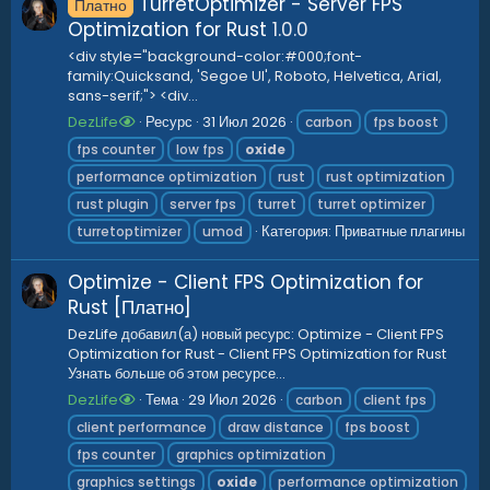
TurretOptimizer - Server FPS
Платно
Optimization for Rust
1.0.0
<div style="background-color:#000;font-
family:Quicksand, 'Segoe UI', Roboto, Helvetica, Arial,
sans-serif;"> <div...
DezLife
Ресурс
31 Июл 2026
carbon
fps boost
fps counter
low fps
oxide
performance optimization
rust
rust optimization
rust plugin
server fps
turret
turret optimizer
Категория:
Приватные плагины
turretoptimizer
umod
Optimize - Client FPS Optimization for
Rust [Платно]
DezLife добавил(а) новый ресурс: Optimize - Client FPS
Optimization for Rust - Client FPS Optimization for Rust
Узнать больше об этом ресурсе...
DezLife
Тема
29 Июл 2026
carbon
client fps
client performance
draw distance
fps boost
fps counter
graphics optimization
graphics settings
oxide
performance optimization