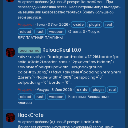
Анархист добавил(а) новый ресурс: ReloadReal - При
перезарядки магазина оставшиеся патроны могут выпадать
на землю или безвозвратно теряться. Узнать больше об
этом ресурсе...
Анархист
Тема
3 Июн 2026
oxide
plugin
real
Ответы: 0
Форум:
reload
rust
weapon
БЕСПЛАТНЫЕ ПЛАГИНЫ
ReloadReal
1.0.0
Бесплатно
<div> <div style="background-color:#121216;border:1px
solid #3a1e21;border-radius:12px;overflow:hidden;">
<div style="height:3px;width:100%;background-
color:#b23a42;"></div> <div style="padding:2rem 2rem
2.5rem;"> <table width="100%" cellspacing="0"
cellpadding="0" border="0"...
Анархист
Ресурс
3 Июн 2026
oxide
plugin
real
Категория:
Бесплатные
reload
rust
weapon
плагины
HackCrate
Анархист добавил(а) новый ресурс: HackCrate -
Добавляет систему ноутбуков, ускоренный взлом, шанс