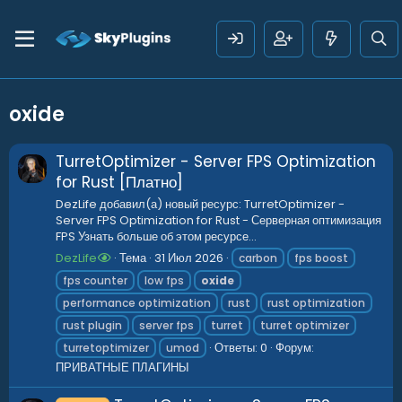
oxide
TurretOptimizer - Server FPS Optimization
for Rust [Платно]
DezLife добавил(а) новый ресурс: TurretOptimizer -
Server FPS Optimization for Rust - Серверная оптимизация
FPS Узнать больше об этом ресурсе...
DezLife
Тема
31 Июл 2026
carbon
fps boost
fps counter
low fps
oxide
performance optimization
rust
rust optimization
rust plugin
server fps
turret
turret optimizer
Ответы: 0
Форум:
turretoptimizer
umod
ПРИВАТНЫЕ ПЛАГИНЫ