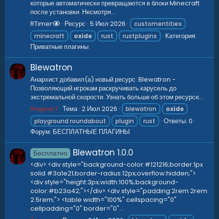
которые автоматически превращаются в блоки Minecraft
после установки. Несмотря...
RTimer
Ресурс
5 Июл 2026
customentities
Категория:
minecraft
oxide
rust
rustplugins
Приватные плагины
Blewatron
Анархист добавил(а) новый ресурс: Blewatron -
Позволяющий игрокам раскручивать карусель до
экстремальной скорости. Узнать больше об этом ресурсе...
Анархист
Тема
2 Июл 2026
blewatron
oxide
Ответы: 0
playground roundabout
plugin
rust
Форум:
БЕСПЛАТНЫЕ ПЛАГИНЫ
Blewatron
1.0.0
Бесплатно
<div> <div style="background-color:#121216;border:1px
solid #3a1e21;border-radius:12px;overflow:hidden;">
<div style="height:3px;width:100%;background-
color:#b23a42;"></div> <div style="padding:2rem 2rem
2.5rem;"> <table width="100%" cellspacing="0"
cellpadding="0" border="0"...