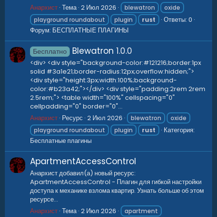
Анархист
Тема
2 Июл 2026
blewatron
oxide
Ответы: 0
playground roundabout
plugin
rust
Форум:
БЕСПЛАТНЫЕ ПЛАГИНЫ
Blewatron
1.0.0
Бесплатно
<div> <div style="background-color:#121216;border:1px
solid #3a1e21;border-radius:12px;overflow:hidden;">
<div style="height:3px;width:100%;background-
color:#b23a42;"></div> <div style="padding:2rem 2rem
2.5rem;"> <table width="100%" cellspacing="0"
cellpadding="0" border="0"...
Анархист
Ресурс
2 Июл 2026
blewatron
oxide
Категория:
playground roundabout
plugin
rust
Бесплатные плагины
ApartmentAccessControl
Анархист добавил(а) новый ресурс:
ApartmentAccessControl - Плагин для гибкой настройки
доступа к механике взлома квартир. Узнать больше об этом
ресурсе...
Анархист
Тема
2 Июл 2026
apartment