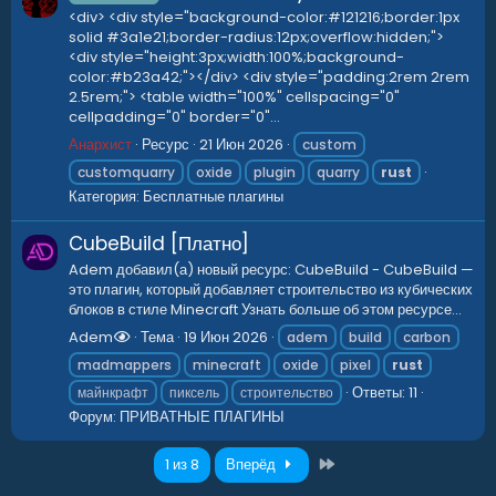
<div> <div style="background-color:#121216;border:1px
solid #3a1e21;border-radius:12px;overflow:hidden;">
<div style="height:3px;width:100%;background-
color:#b23a42;"></div> <div style="padding:2rem 2rem
2.5rem;"> <table width="100%" cellspacing="0"
cellpadding="0" border="0"...
Анархист
Ресурс
21 Июн 2026
custom
customquarry
oxide
plugin
quarry
rust
Категория:
Бесплатные плагины
CubeBuild [Платно]
Adem добавил(а) новый ресурс: CubeBuild - CubeBuild —
это плагин, который добавляет строительство из кубических
блоков в стиле Minecraft Узнать больше об этом ресурсе...
Adem
Тема
19 Июн 2026
adem
build
carbon
madmappers
minecraft
oxide
pixel
rust
Ответы: 11
майнкрафт
пиксель
строительство
Форум:
ПРИВАТНЫЕ ПЛАГИНЫ
Последний
1 из 8
Вперёд