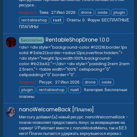
ресурсе...
Анархист
Тема
27 Июл 2026
drone
oxide
plugin
Ответы: 0
Форум:
БЕСПЛАТНЫЕ
rentableshop
rust
ПЛАГИНЫ
RentableShopDrone
1.0.0
Бесплатно
<div> <div style="background-color:#121216;border:1px
solid #3a1e21;border-radius:12px;overflow:hidden;">
<div style="height:3px;width:100%;background-
color:#b23a42;"></div> <div style="padding:2rem 2rem
2.5rem;"> <table width="100%" cellspacing="0"
cellpadding="0" border="0"...
Анархист
Ресурс
27 Июл 2026
drone
oxide
Категория:
Бесплатные
plugin
rentableshop
rust
плагины
nanoWelcomeBack [Платно]
Mercury добавил(а) новый ресурс: nanoWelcomeBack -
плагин позволяет предоставить бонус за возвращение на
сервер! 💡Работает вместе с nanoModalMenu, так и БЕЗ
него! Плагин пытается удержать вернувшегося игрока с