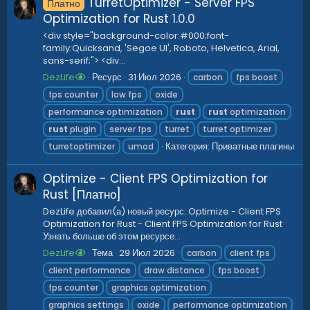
TurretOptimizer - Server FPS
Платно
Optimization for Rust
1.0.0
<div style="background-color:#000;font-
family:Quicksand, 'Segoe UI', Roboto, Helvetica, Arial,
sans-serif;"> <div...
DezLife
Ресурс
31 Июл 2026
carbon
fps boost
fps counter
low fps
oxide
performance optimization
rust
rust
optimization
rust
plugin
server fps
turret
turret optimizer
Категория:
Приватные плагины
turretoptimizer
umod
Optimize - Client FPS Optimization for
Rust [Платно]
DezLife добавил(а) новый ресурс: Optimize - Client FPS
Optimization for Rust - Client FPS Optimization for Rust
Узнать больше об этом ресурсе...
DezLife
Тема
29 Июл 2026
carbon
client fps
client performance
draw distance
fps boost
fps counter
graphics optimization
graphics settings
oxide
performance optimization