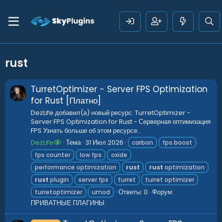
rust
TurretOptimizer - Server FPS Optimization
for Rust [Платно]
DezLife добавил(а) новый ресурс: TurretOptimizer -
Server FPS Optimization for Rust - Серверная оптимизация
FPS Узнать больше об этом ресурсе...
DezLife
Тема
31 Июл 2026
carbon
fps boost
fps counter
low fps
oxide
performance optimization
rust
rust
optimization
rust
plugin
server fps
turret
turret optimizer
Ответы: 0
Форум:
turretoptimizer
umod
ПРИВАТНЫЕ ПЛАГИНЫ