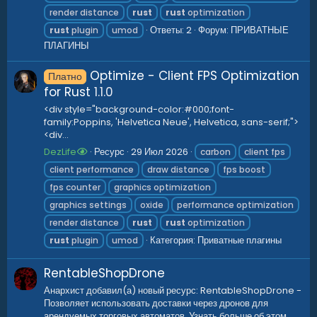
render distance
rust
rust
optimization
Ответы: 2
Форум:
ПРИВАТНЫЕ
rust
plugin
umod
ПЛАГИНЫ
Optimize - Client FPS Optimization
Платно
for Rust
1.1.0
<div style="background-color:#000;font-
family:Poppins, 'Helvetica Neue', Helvetica, sans-serif;">
<div...
DezLife
Ресурс
29 Июл 2026
carbon
client fps
client performance
draw distance
fps boost
fps counter
graphics optimization
graphics settings
oxide
performance optimization
render distance
rust
rust
optimization
Категория:
Приватные плагины
rust
plugin
umod
RentableShopDrone
Анархист добавил(а) новый ресурс: RentableShopDrone -
Позволяет использовать доставки через дронов для
арендуемых торговых автоматов. Узнать больше об этом