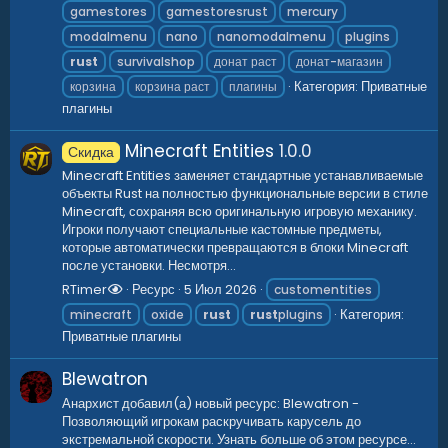
gamestores
gamestoresrust
mercury
modalmenu
nano
nanomodalmenu
plugins
rust
survivalshop
донат раст
донат-магазин
Категория:
Приватные
корзина
корзина раст
плагины
плагины
Minecraft Entities
1.0.0
Скидка
Minecraft Entities заменяет стандартные устанавливаемые
объекты Rust на полностью функциональные версии в стиле
Minecraft, сохраняя всю оригинальную игровую механику.
Игроки получают специальные кастомные предметы,
которые автоматически превращаются в блоки Minecraft
после установки. Несмотря...
RTimer
Ресурс
5 Июл 2026
customentities
Категория:
minecraft
oxide
rust
rust
plugins
Приватные плагины
Blewatron
Анархист добавил(а) новый ресурс: Blewatron -
Позволяющий игрокам раскручивать карусель до
экстремальной скорости. Узнать больше об этом ресурсе...