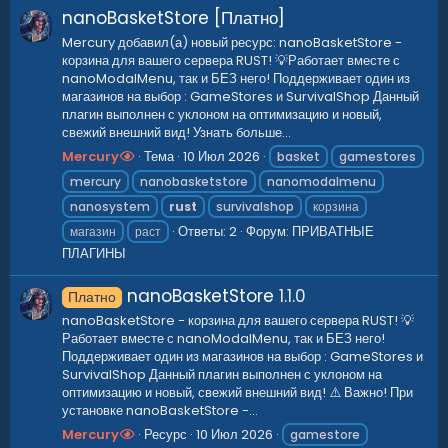
nanoBasketStore [Платно]
Mercury добавил(а) новый ресурс: nanoBasketStore -
корзина для вашего сервера RUST! 💡Работает вместе с
nanoModalMenu, так и БЕЗ него! Поддерживает один из
магазинов на выбор : GameStores и SurvivalShop Данный
плагин выполнен с уклоном на оптимизацию и новый,
свежий внешний вид! Узнать больше...
Mercury
Тема
10 Июл 2026
basket
gamestores
mercury
nanobasketstore
nanomodalmenu
nanosystem
rust
survivalshop
корзина
Ответы: 2
Форум:
ПРИВАТНЫЕ
магазин
раст
ПЛАГИНЫ
nanoBasketStore
1.1.0
Платно
nanoBasketStore - корзина для вашего сервера RUST! 💡
Работает вместе с nanoModalMenu, так и БЕЗ него!
Поддерживает один из магазинов на выбор : GameStores и
SurvivalShop Данный плагин выполнен с уклоном на
оптимизацию и новый, свежий внешний вид! ⚠️ Важно! При
установке nanoBasketStore -...
Mercury
Ресурс
10 Июл 2026
gamestore