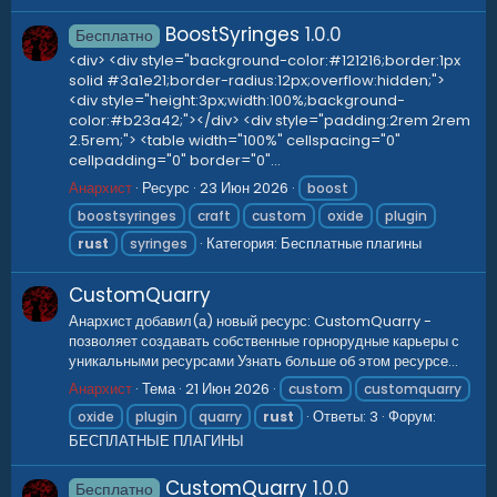
BoostSyringes
1.0.0
Бесплатно
<div> <div style="background-color:#121216;border:1px
solid #3a1e21;border-radius:12px;overflow:hidden;">
<div style="height:3px;width:100%;background-
color:#b23a42;"></div> <div style="padding:2rem 2rem
2.5rem;"> <table width="100%" cellspacing="0"
cellpadding="0" border="0"...
Анархист
Ресурс
23 Июн 2026
boost
boostsyringes
craft
custom
oxide
plugin
Категория:
Бесплатные плагины
rust
syringes
CustomQuarry
Анархист добавил(а) новый ресурс: CustomQuarry -
позволяет создавать собственные горнорудные карьеры с
уникальными ресурсами Узнать больше об этом ресурсе...
Анархист
Тема
21 Июн 2026
custom
customquarry
Ответы: 3
Форум:
oxide
plugin
quarry
rust
БЕСПЛАТНЫЕ ПЛАГИНЫ
CustomQuarry
1.0.0
Бесплатно