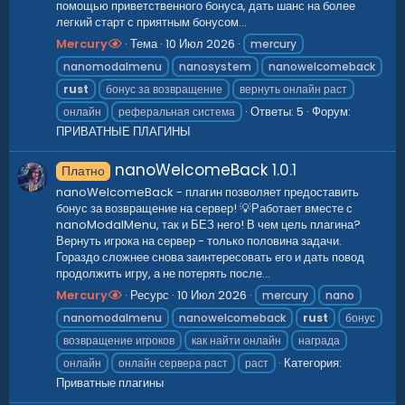
помощью приветственного бонуса, дать шанс на более
легкий старт с приятным бонусом...
Mercury
Тема
10 Июл 2026
mercury
nanomodalmenu
nanosystem
nanowelcomeback
rust
бонус за возвращение
вернуть онлайн раст
Ответы: 5
Форум:
онлайн
реферальная система
ПРИВАТНЫЕ ПЛАГИНЫ
nanoWelcomeBack
1.0.1
Платно
nanoWelcomeBack - плагин позволяет предоставить
бонус за возвращение на сервер! 💡Работает вместе с
nanoModalMenu, так и БЕЗ него! В чем цель плагина?
Вернуть игрока на сервер - только половина задачи.
Гораздо сложнее снова заинтересовать его и дать повод
продолжить игру, а не потерять после...
Mercury
Ресурс
10 Июл 2026
mercury
nano
nanomodalmenu
nanowelcomeback
rust
бонус
возвращение игроков
как найти онлайн
награда
Категория:
онлайн
онлайн сервера раст
раст
Приватные плагины