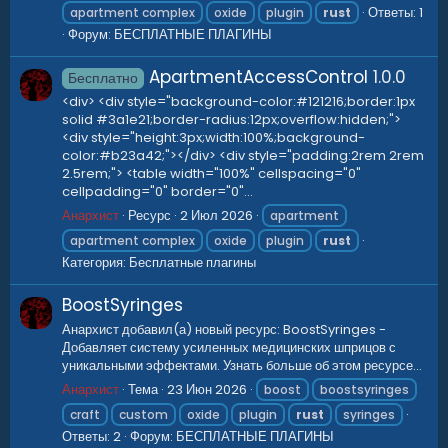
Ответы: 1
apartment complex
oxide
plugin
rust
Форум:
БЕСПЛАТНЫЕ ПЛАГИНЫ
ApartmentAccessControl
1.0.0
Бесплатно
<div> <div style="background-color:#121216;border:1px
solid #3a1e21;border-radius:12px;overflow:hidden;">
<div style="height:3px;width:100%;background-
color:#b23a42;"></div> <div style="padding:2rem 2rem
2.5rem;"> <table width="100%" cellspacing="0"
cellpadding="0" border="0"...
Анархист
Ресурс
2 Июл 2026
apartment
apartment complex
oxide
plugin
rust
Категория:
Бесплатные плагины
BoostSyringes
Анархист добавил(а) новый ресурс: BoostSyringes -
Добавляет систему усиленных медицинских шприцов с
уникальными эффектами. Узнать больше об этом ресурсе...
Анархист
Тема
23 Июн 2026
boost
boostsyringes
craft
custom
oxide
plugin
rust
syringes
Ответы: 2
Форум:
БЕСПЛАТНЫЕ ПЛАГИНЫ