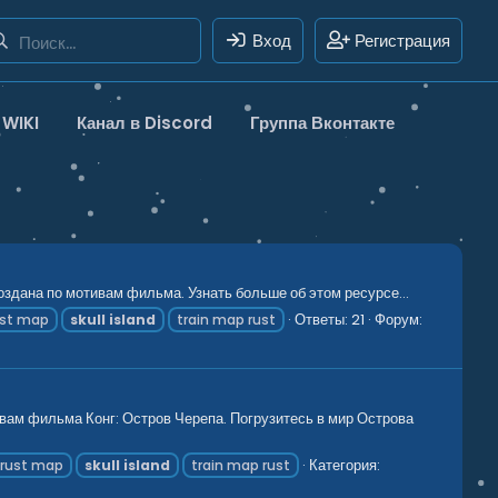
Вход
Регистрация
WIKI
Канал в Discord
Группа Вконтакте
оздана по мотивам фильма. Узнать больше об этом ресурсе...
Ответы: 21
Форум:
ust map
skull
island
train map rust
ивам фильма Конг: Остров Черепа. Погрузитесь в мир Острова
Категория:
rust map
skull
island
train map rust