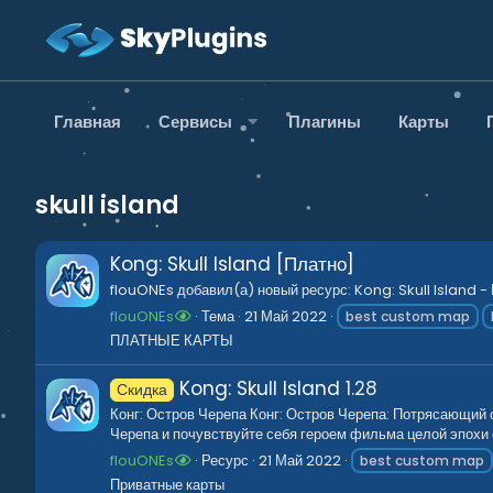
Главная
Сервисы
Плагины
Карты
skull island
Kong: Skull Island [Платно]
flouONEs добавил(а) новый ресурс: Kong: Skull Island -
flouONEs
Тема
21 Май 2022
best custom map
ПЛАТНЫЕ КАРТЫ
Kong: Skull Island
1.28
Скидка
Конг: Остров Черепа Конг: Остров Черепа: Потрясающий 
Черепа и почувствуйте себя героем фильма целой эпохи о
flouONEs
Ресурс
21 Май 2022
best custom map
Приватные карты