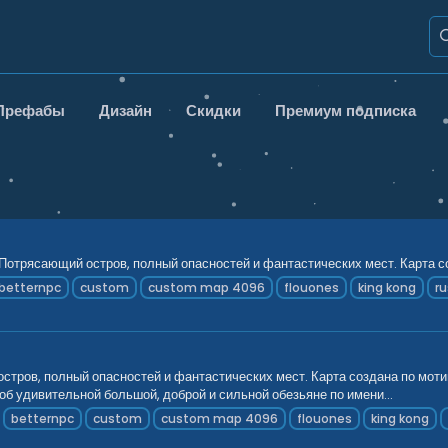
Префабы
Дизайн
Скидки
Премиум подписка
 Потрясающий остров, полный опасностей и фантастических мест. Карта с
betternpc
custom
custom map 4096
flouones
king kong
r
остров, полный опасностей и фантастических мест. Карта создана по мот
б удивительной большой, доброй и сильной обезьяне по имени...
betternpc
custom
custom map 4096
flouones
king kong