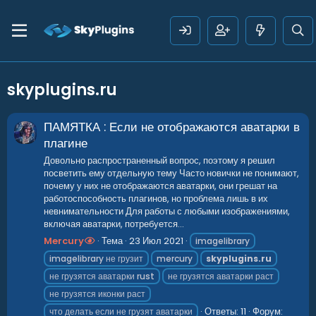
skyplugins.ru
ПАМЯТКА : Если не отображаются аватарки в
плагине
Довольно распространенный вопрос, поэтому я решил
посветить ему отдельную тему Часто новички не понимают,
почему у них не отображаются аватарки, они грешат на
работоспособность плагинов, но проблема лишь в их
невнимательности Для работы с любыми изображениями,
включая аватарки, потребуется...
Mercury
Тема
23 Июл 2021
imagelibrary
imagelibrary не грузит
mercury
skyplugins.ru
не грузятся аватарки rust
не грузятся аватарки раст
не грузятся иконки раст
Ответы: 11
Форум:
что делать если не грузят аватарки